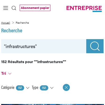
Saut au contenu principal
Abonnement papier
Recherche
Accueil
Recherche
Recherche
152 Résultats pour
""infrastructures""
Tri
Catégorie
Type
157
152