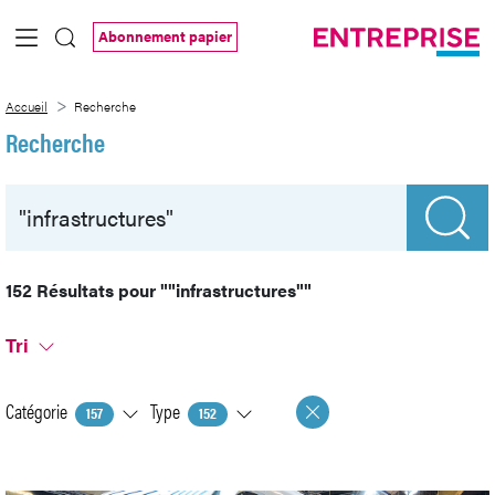
Saut au contenu principal
Abonnement papier
Recherche
Accueil
Recherche
Recherche
152 Résultats pour
""infrastructures""
Tri
Catégorie
Type
157
152