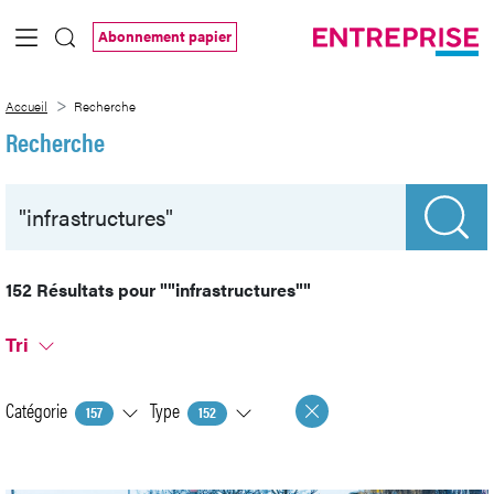
Saut au contenu principal
Abonnement papier
Recherche
Accueil
Recherche
Recherche
152 Résultats pour
""infrastructures""
Tri
Catégorie
Type
157
152