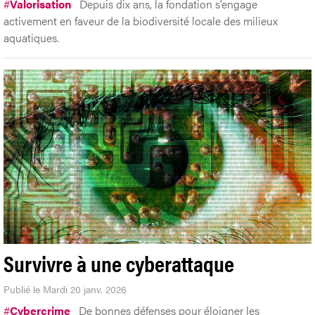
#
Valorisation
Depuis dix ans, la fondation s’engage
activement en faveur de la biodiversité locale des milieux
aquatiques.
Survivre à une cyberattaque
Publié le Mardi 20 janv. 2026
#
Cybercrime
De bonnes défenses pour éloigner les