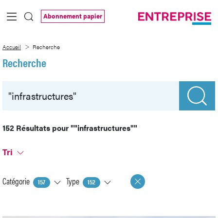
Saut au contenu principal
Abonnement papier
Recherche
Accueil
Recherche
Recherche
152 Résultats pour
""infrastructures""
Tri
Catégorie
Type
157
152