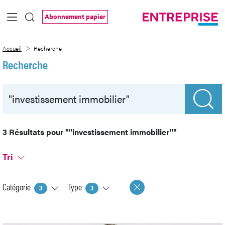
Saut au contenu principal
Abonnement papier
Recherche
Accueil
Recherche
Recherche
3 Résultats pour
""investissement immobilier""
Tri
Catégorie
Type
3
3