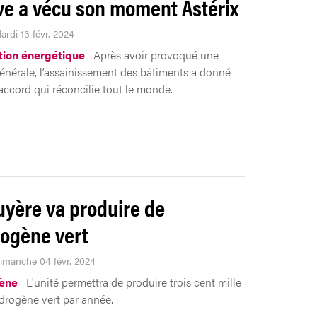
e a vécu son moment Astérix
ardi 13 févr. 2024
ion énergétique
Après avoir provoqué une
énérale, l’assainissement des bâtiments a donné
 accord qui réconcilie tout le monde.
uyère va produire de
rogène vert
Dimanche 04 févr. 2024
ène
L'unité permettra de produire trois cent mille
ydrogène vert par année.