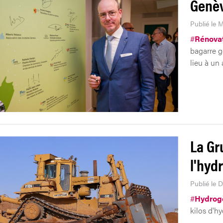
Genèv
Publié le M
#
Rénovat
bagarre g
lieu à un
La Gr
l'hyd
Publié le 
#
Hydrog
kilos d'h