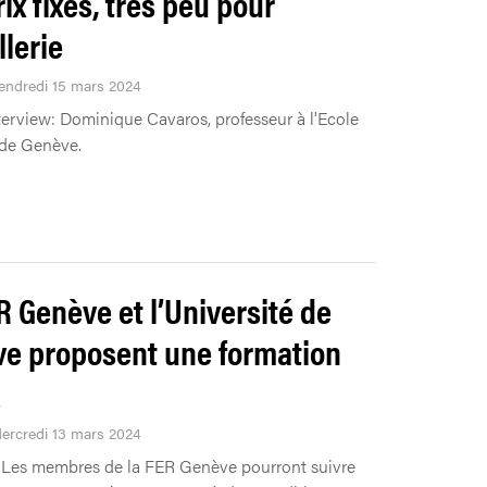
ix fixes, très peu pour
llerie
Vendredi 15 mars 2024
terview: Dominique Cavaros, professeur à l'Ecole
 de Genève.
R Genève et l’Université de
e proposent une formation
Mercredi 13 mars 2024
Les membres de la FER Genève pourront suivre