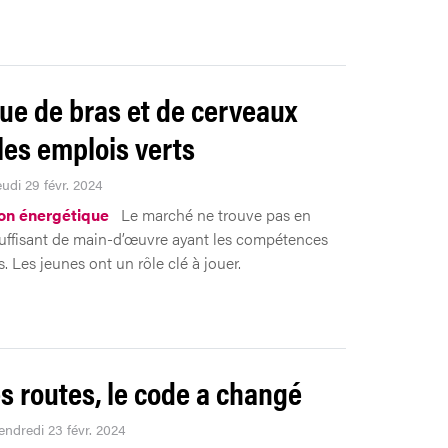
e de bras et de cerveaux
les emplois verts
eudi 29 févr. 2024
ion énergétique
Le marché ne trouve pas en
ffisant de main-d’œuvre ayant les compétences
. Les jeunes ont un rôle clé à jouer.
es routes, le code a changé
endredi 23 févr. 2024