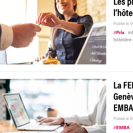
Les pr
l’hôte
Publié le 
#
Prix
In
hôtelière
La FE
Genèv
EMBA
Publié le 
#
EMBA