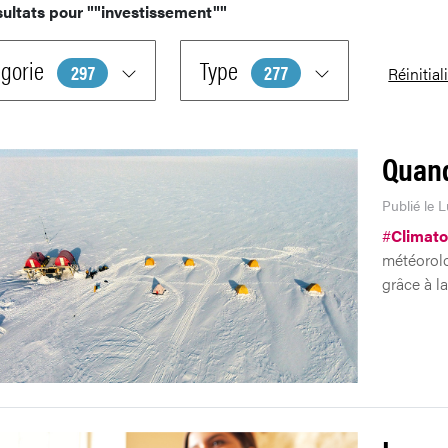
sultats pour
""investissement""
gorie
Type
297
277
Réinitial
Quand
Publié le 
#
Climato
météorolo
grâce à l