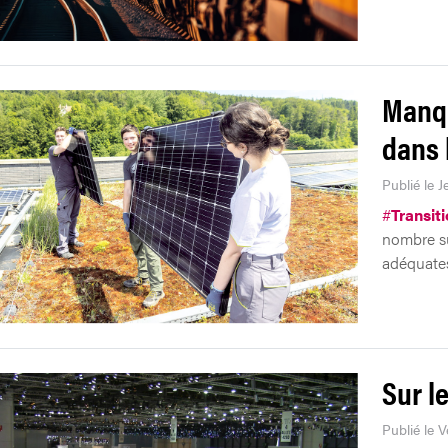
Manqu
dans 
Publié le J
#
Transit
nombre su
adéquates
Sur l
Publié le V