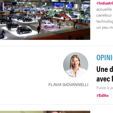
#
Industr
accueille 
carrefour
technologi
un peu mo
OPIN
Une d
avec 
FLAVIA GIOVANNELLI
Publié le j
#
Edito