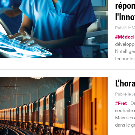
répon
l'inn
Publié le 
#
Médeci
développe
l’intellige
technolog
L’hor
Publié le 
#
Fret
Da
souhaite 
Mais ses 
dans le g