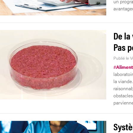
un progr
avantage
De la 
Pas p
Publié le V
#
Aliment
laboratoi
la viande.
raisonnab
obstacles
parvienne
Systè