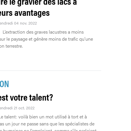
re le gravier des lacs a
eurs avantages
Vendredi 04 nov. 2022
L’extraction des graves lacustres a moins
sur le paysage et génère moins de trafic qu’une
on terrestre.
ION
est votre talent?
endredi 21 oct. 2022
e talent: voilà bien un mot utilisé à tort et à
Pas un jour ne passe sans que les spécialistes de
s humaines ne l’emploient, comme s’ils parlaient