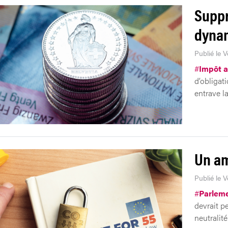
Suppr
dynam
Publié le 
#
Impôt a
d’obligati
entrave la
Un am
Publié le V
#
Parlem
devrait p
neutralit