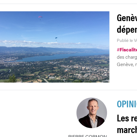
Genèv
dépen
Publié le 
#
Fiscalit
des charg
Genève, m
OPIN
Les r
march
PIERRE CORMON