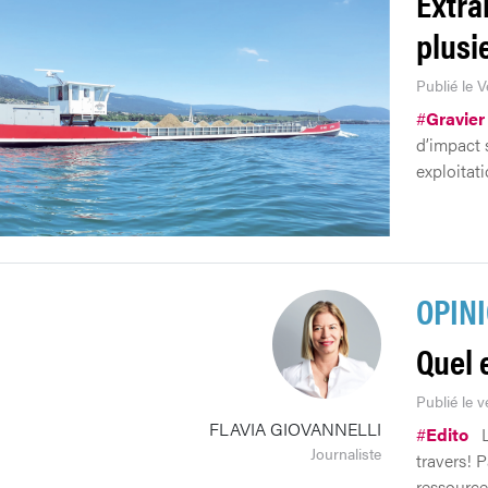
Extrai
plusi
Publié le 
#
Gravier
d’impact 
exploitati
OPIN
Quel 
Publié le v
FLAVIA GIOVANNELLI
#
Edito
L
Journaliste
travers! 
ressource