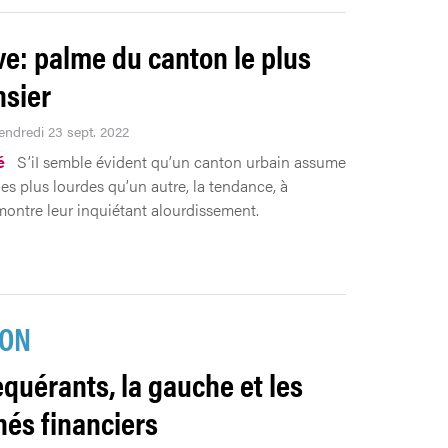
e: palme du canton le plus
sier
Vendredi 23 sept. 2022
é
S’iI semble évident qu’un canton urbain assume
es plus lourdes qu’un autre, la tendance, à
ontre leur inquiétant alourdissement.
ION
equérants, la gauche et les
és financiers