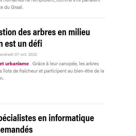
te du Graal.
stion des arbres en milieu
n est un défi
Vendredi 07 oct. 2022
et urbanisme
Grâce à leur canopée, les arbres
s îlots de fraîcheur et participent au bien-être de la
n.
pécialistes en informatique
 demandés