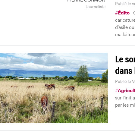
Publié le 
Journaliste
#
Édito
O
caricature
d’asile ou
malfaiteur
Le sor
dans 
Publié le 
#
Agricul
sur l’init
par les mi