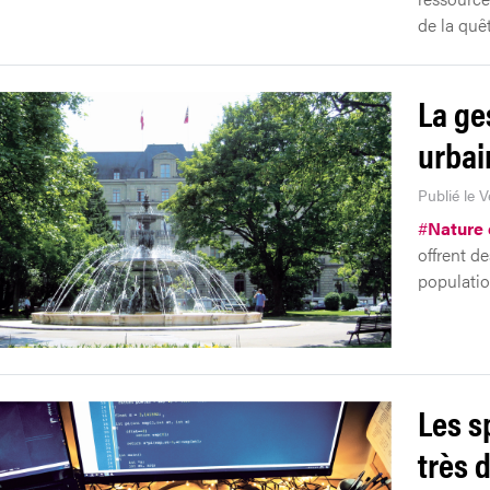
de la quê
La ge
urbai
Publié le 
#
Nature 
offrent de
populatio
Les s
très