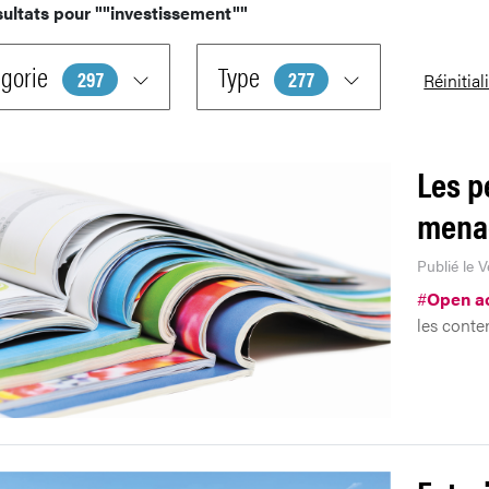
sultats pour
""investissement""
gorie
Type
297
277
Réinitial
Les p
mena
Publié le 
#
Open a
les conten