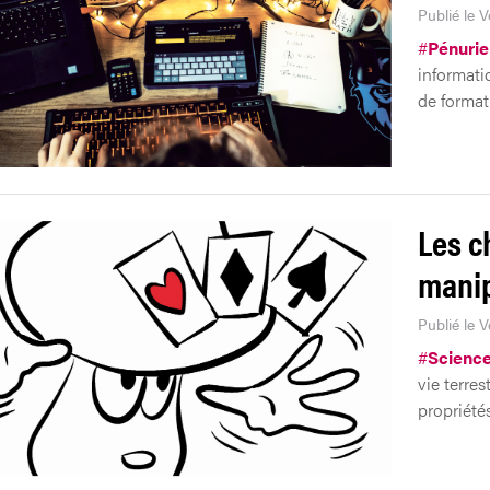
Publié le 
#
Pénurie
informati
de formati
Les c
manip
Publié le 
#
Scienc
vie terres
propriétés