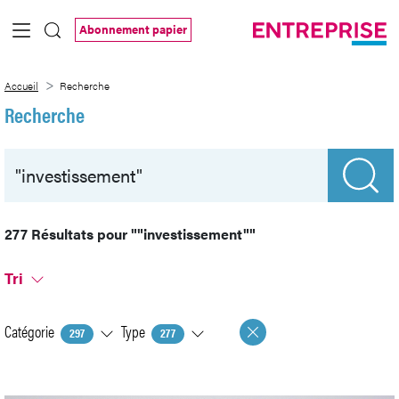
Saut au contenu principal
Abonnement papier
Recherche
Accueil
Recherche
Recherche
277 Résultats pour
""investissement""
Tri
Catégorie
Type
297
277