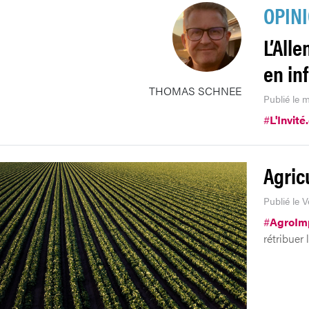
OPIN
L’All
en in
THOMAS SCHNEE
Publié le m
#
L'Invité
Agric
Publié le V
#
AgroIm
rétribuer 