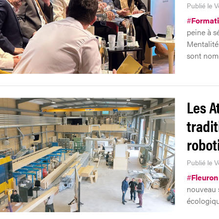
Publié le V
#
Format
peine à s
Mentalité
sont nom
Les At
tradit
robot
Publié le V
#
Fleuron
nouveau s
écologiqu