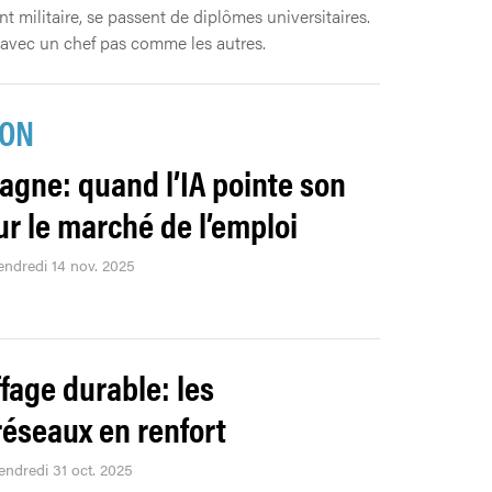
 militaire, se passent de diplômes universitaires.
 avec un chef pas comme les autres.
ION
agne: quand l’IA pointe son
ur le marché de l’emploi
vendredi 14 nov. 2025
fage durable: les
éseaux en renfort
endredi 31 oct. 2025