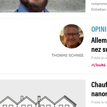
notamment
Entretien
OPIN
Allem
nez s
THOMAS SCHNEE
Publié le 
#
L'invité
Chauf
nanor
Publié le V