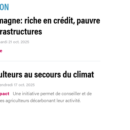
ION
emagne: riche en crédit, pauvre
frastructures
ardi 21 oct. 2025
.e
ulteurs au secours du climat
endredi 17 oct. 2025
pact
Une initiative permet de conseiller et de
les agriculteurs décarbonant leur activité.