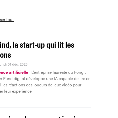
iser tout
d, la start-up qui lit les
ions
Lundi 01 déc. 2025
ence artificielle
L’entreprise lauréate du Fongit
n Fund digital développe une IA capable de lire en
l les réactions des joueurs de jeux vidéo pour
er leur expérience.