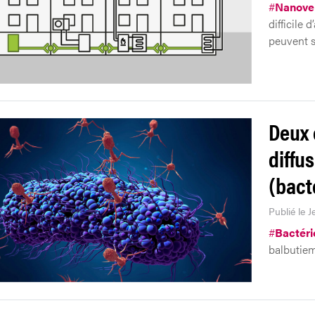
#
Nanove
difficile
peuvent s
Deux 
diffu
(bact
Publié le J
#
Bactér
balbutiem