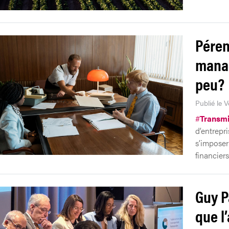
Péren
manag
peu?
Publié le V
#
Transmi
d’entrepr
s’imposer
financiers
Guy P
que l