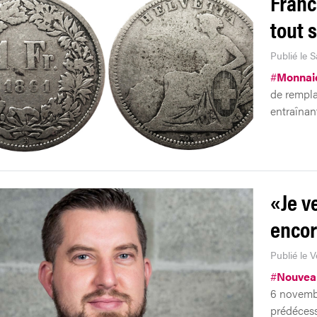
Franc
tout s
Publié le 
#
Monnai
de rempla
entraînan
«Je v
encor
Publié le 
#
Nouvea
6 novembr
prédécess