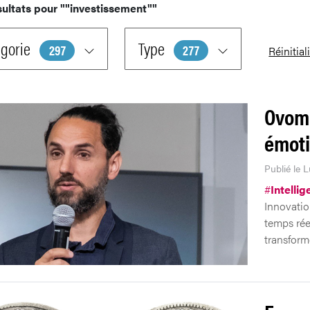
sultats pour
""investissement""
gorie
Type
297
277
Réinitial
Ovomin
émot
Publié le 
#
Intellig
Innovatio
temps rée
transform