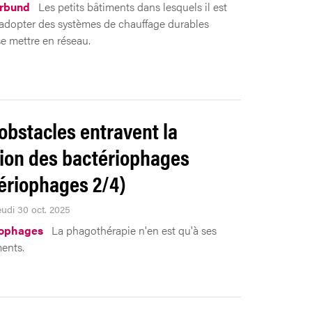
rbund
Les petits bâtiments dans lesquels il est
 d’adopter des systèmes de chauffage durables
e mettre en réseau.
obstacles entravent la
sion des bactériophages
ériophages 2/4)
eudi 30 oct. 2025
iophages
La phagothérapie n'en est qu'à ses
ents.