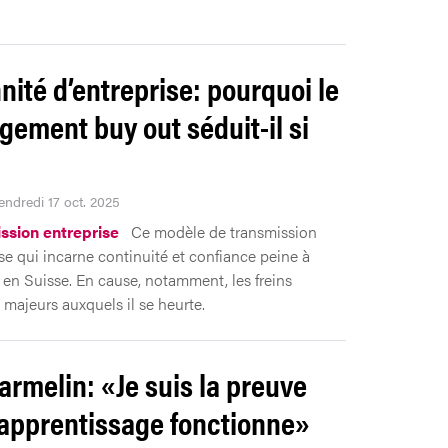
nité d’entreprise: pourquoi le
ement buy out séduit-il si
endredi 17 oct. 2025
ssion entreprise
Ce modèle de transmission
ise qui incarne continuité et confiance peine à
 en Suisse. En cause, notamment, les freins
 majeurs auxquels il se heurte.
armelin: «Je suis la preuve
’apprentissage fonctionne»