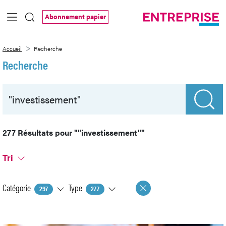
Saut au contenu principal
Abonnement papier
Recherche
Accueil
Recherche
Recherche
277 Résultats pour
""investissement""
Tri
Catégorie
Type
297
277