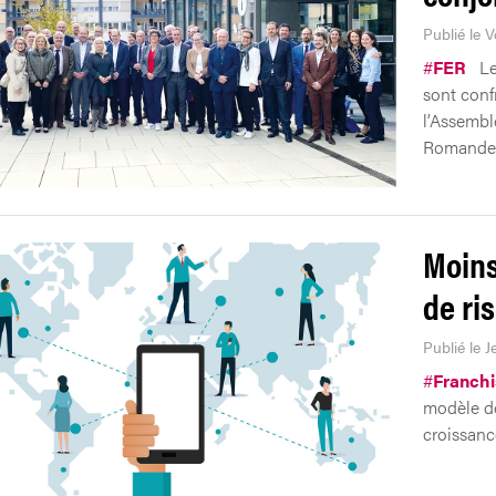
Publié le 
#
FER
Le
sont conf
l’Assembl
Romande
Moins
de ri
Publié le J
#
Franch
modèle de
croissanc