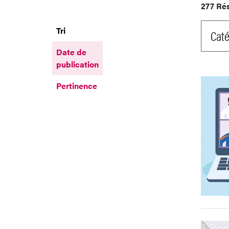
277 Ré
Tri
Caté
Date de
publication
Pertinence