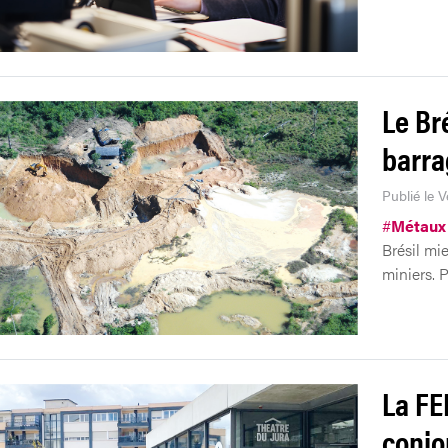
Le Br
barra
Publié le 
#
Métaux
Brésil mi
miniers. P
La FE
conjo