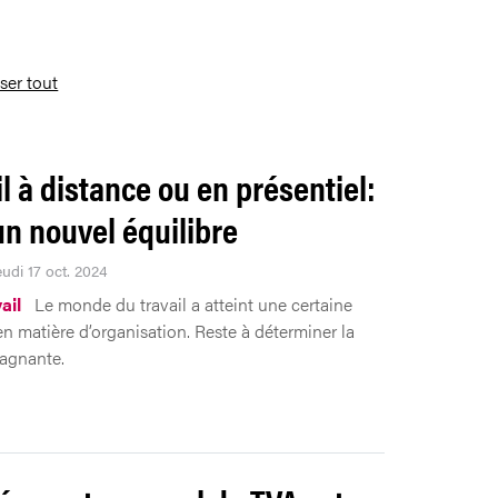
iser tout
il à distance ou en présentiel:
un nouvel équilibre
eudi 17 oct. 2024
ail
Le monde du travail a atteint une certaine
en matière d’organisation. Reste à déterminer la
agnante.