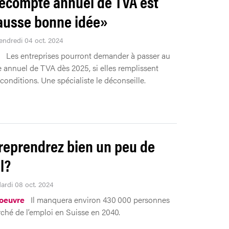
écompte annuel de TVA est
ausse bonne idée»
Vendredi 04 oct. 2024
Les entreprises pourront demander à passer au
annuel de TVA dès 2025, si elles remplissent
conditions. Une spécialiste le déconseille.
reprendrez bien un peu de
l?
Mardi 08 oct. 2024
oeuvre
Il manquera environ 430 000 personnes
rché de l’emploi en Suisse en 2040.