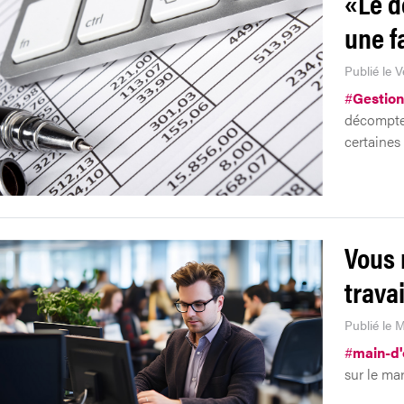
«Le d
une f
Publié le 
#
Gestion
décompte 
certaines 
Vous 
travai
Publié le 
#
main-d'
sur le ma