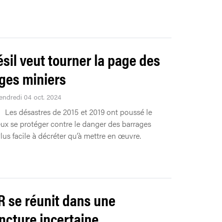
ésil veut tourner la page des
ges miniers
Vendredi 04 oct. 2024
Les désastres de 2015 et 2019 ont poussé le
eux se protéger contre le danger des barrages
lus facile à décréter qu’à mettre en œuvre.
R se réunit dans une
ncture incertaine