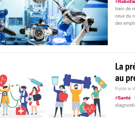
#
Robotis
train de 
ceux du r
des emplo
La pr
au pr
Publié le 
#
Santé
diagnosti