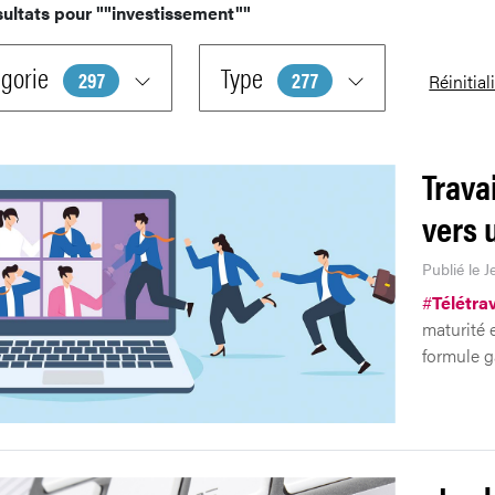
sultats pour
""investissement""
gorie
Type
297
277
Réinitial
Trava
vers 
Publié le J
#
Télétrav
maturité 
formule g