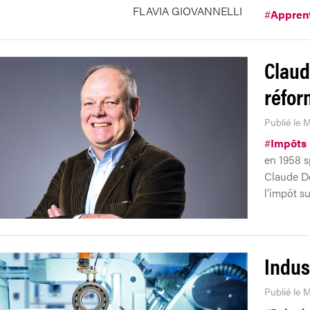
FLAVIA GIOVANNELLI
#
Appren
Claud
réfor
Publié le 
#
Impôts
en 1958 s
Claude De
l’impôt sur
Indus
Publié le 