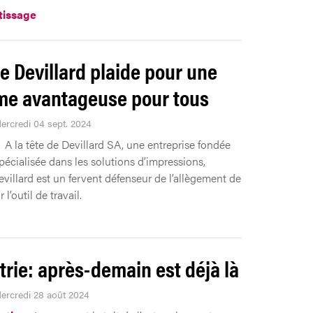
tissage
e Devillard plaide pour une
me avantageuse pour tous
Mercredi 04 sept. 2024
A la tête de Devillard SA, une entreprise fondée
pécialisée dans les solutions d’impressions,
villard est un fervent défenseur de l’allègement de
 l’outil de travail.
trie: après-demain est déjà là
Mercredi 28 août 2024