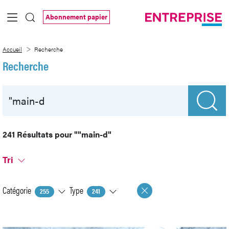
Saut au contenu principal
Abonnement papier
Recherche
Accueil
Recherche
Recherche
241 Résultats pour
""main-d"
Tri
Catégorie
Type
255
241