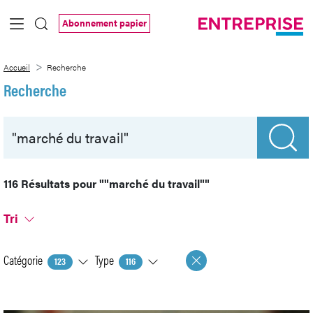
Saut au contenu principal
Abonnement papier
Recherche
Accueil
Recherche
Recherche
116 Résultats pour
""marché du travail""
Tri
Catégorie
Type
123
116