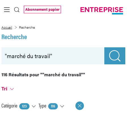
Saut au contenu principal
Abonnement papier
Recherche
Accueil
Recherche
Recherche
116 Résultats pour
""marché du travail""
Tri
Catégorie
Type
123
116