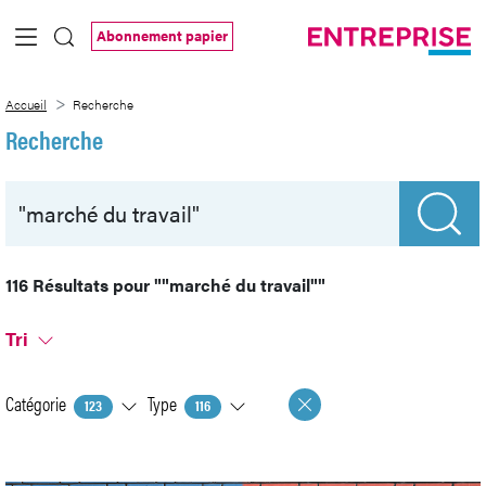
Saut au contenu principal
Abonnement papier
Recherche
Accueil
Recherche
Recherche
116 Résultats pour
""marché du travail""
Tri
Catégorie
Type
123
116