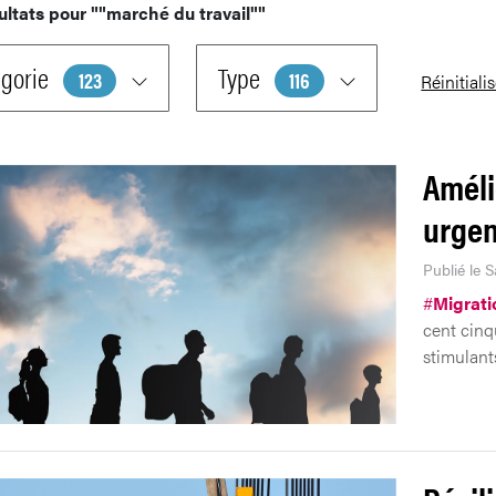
ultats pour
""marché du travail""
gorie
Type
123
116
Réinitiali
Améli
urgen
Publié le 
#
Migrati
cent cinq
stimulant