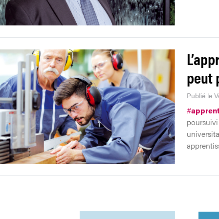
L’app
peut 
Publié le 
#
appren
poursuivi
universit
apprentis