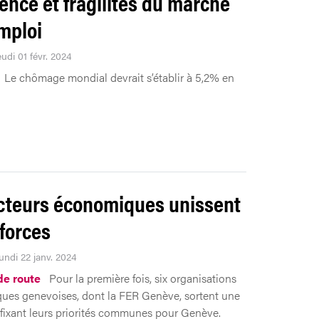
ience et fragilités du marché
emploi
eudi 01 févr. 2024
Le chômage mondial devrait s’établir à 5,2% en
cteurs économiques unissent
 forces
undi 22 janv. 2024
de route
Pour la première fois, six organisations
es genevoises, dont la FER Genève, sortent une
fixant leurs priorités communes pour Genève.