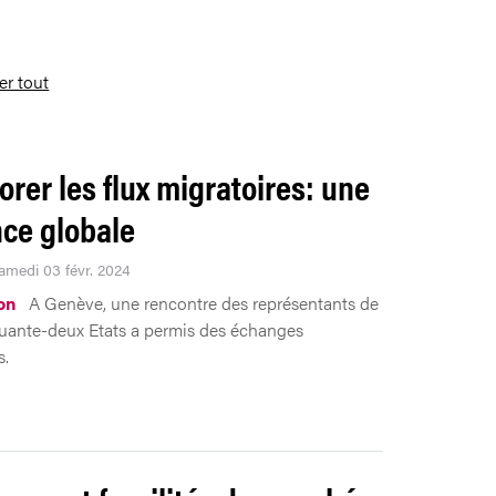
ser tout
orer les flux migratoires: une
ce globale
Samedi 03 févr. 2024
on
A Genève, une rencontre des représentants de
uante-deux Etats a permis des échanges
s.