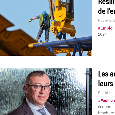
Résil
de l’
Publié le J
#
Emploi
2024.
Les a
leurs
Publié le L
#
Feuille 
économiqu
brochure 