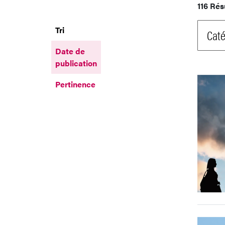
116 Rés
Tri
Caté
Date de
publication
Pertinence