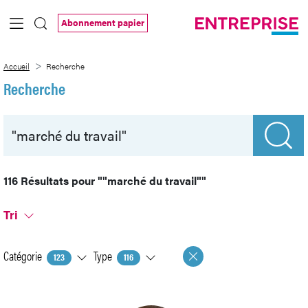
Saut au contenu principal
Abonnement papier
Recherche
Accueil
Recherche
Recherche
116 Résultats pour
""marché du travail""
Tri
Catégorie
Type
123
116