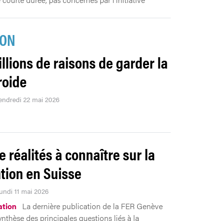
ION
illions de raisons de garder la
roide
vendredi 22 mai 2026
e réalités à connaître sur la
tion en Suisse
Lundi 11 mai 2026
tion
La dernière publication de la FER Genève
ynthèse des principales questions liés à la