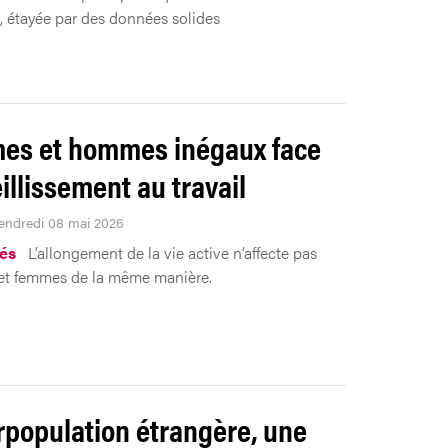
, étayée par des données solides
es et hommes inégaux face
eillissement au travail
Vendredi 08 mai 2026
tés
L’allongement de la vie active n’affecte pas
t femmes de la même manière.
rpopulation étrangère, une