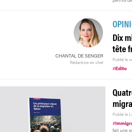
OPIN
Dix m
tête f
CHANTAL DE SENGER
Publié le 
Rédactrice en chef
#
Edito
Quatr
migra
Publié le 
#
Immigra
fait une s