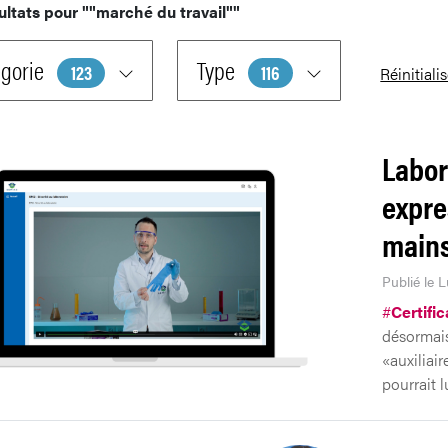
ultats pour
""marché du travail""
gorie
Type
123
116
Réinitiali
Labor
expre
main
Publié le L
#
Certific
désormais
«auxiliair
pourrait l