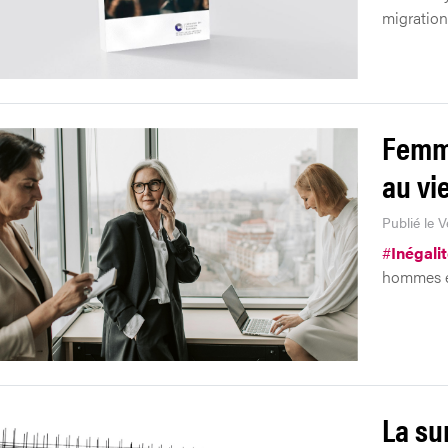
migration
Femm
au vi
Publié le 
#
Inégali
hommes e
La su