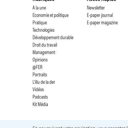
A la une
Newsletter
Economie et politique
E-paper journal
Pratique
E-paper magazine
Technologies
Développement durable
Droit du travail
Management
Opinions
@FER
Portraits
L'illu de la der
Vidéos
Podcasts
Kit Média
En poursuivant votre navigation, vous acceptez l'