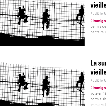
vieill
Publié le 
#
Immigra
permis de
paritaire.
La su
vieill
Publié le 
#
Immigra
vote en 1
permis. I
immigrati