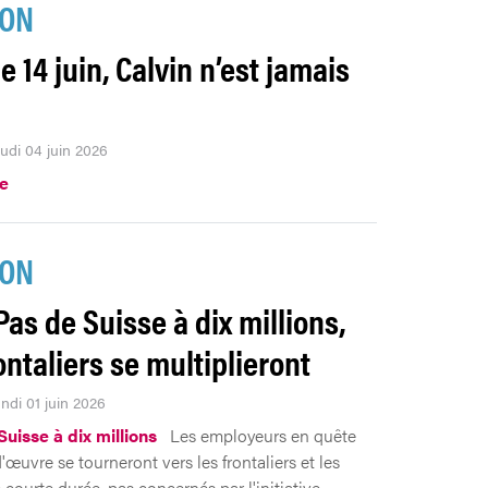
ION
e 14 juin, Calvin n’est jamais
eudi 04 juin 2026
.e
ION
Pas de Suisse à dix millions,
ontaliers se multiplieront
undi 01 juin 2026
uisse à dix millions
Les employeurs en quête
œuvre se tourneront vers les frontaliers et les
 courte durée, pas concernés par l'initiative