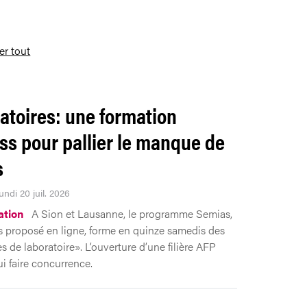
ser tout
atoires: une formation
ss pour pallier le manque de
s
undi 20 juil. 2026
ation
A Sion et Lausanne, le programme Semias,
 proposé en ligne, forme en quinze samedis des
es de laboratoire». L’ouverture d’une filière AFP
ui faire concurrence.