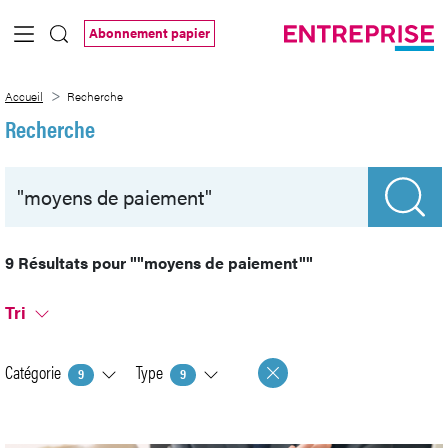
Saut au contenu principal
Abonnement papier
Recherche
Accueil
Recherche
Recherche
9 Résultats pour
""moyens de paiement""
Tri
Catégorie
Type
9
9