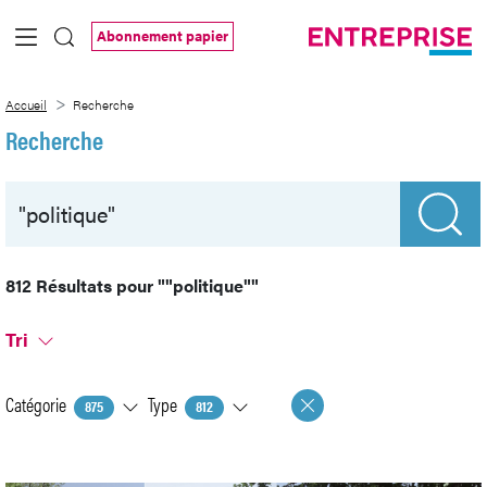
Saut au contenu principal
Abonnement papier
Recherche
Accueil
Recherche
Recherche
812 Résultats pour
""politique""
Tri
Catégorie
Type
875
812