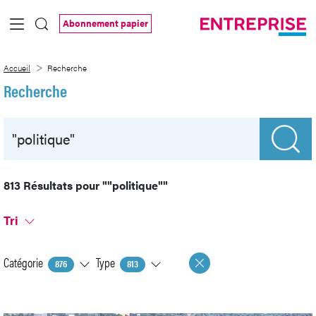
Saut au contenu principal
Abonnement papier
Recherche
Accueil
Recherche
Recherche
813 Résultats pour
""politique""
Tri
Catégorie
Type
876
813