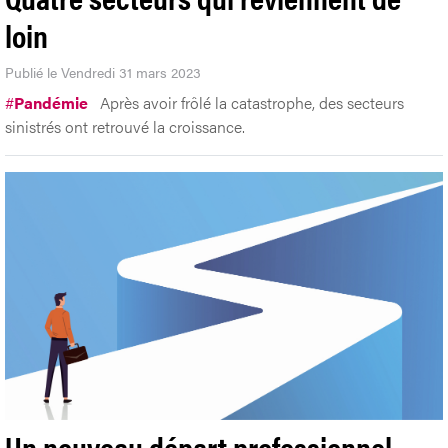
loin
Publié le Vendredi 31 mars 2023
#
Pandémie
Après avoir frôlé la catastrophe, des secteurs
sinistrés ont retrouvé la croissance.
Un nouveau départ professionnel