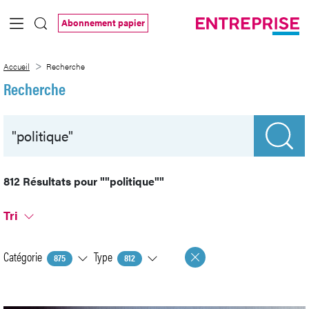
Saut au contenu principal
Abonnement papier
Recherche
Accueil
Recherche
Recherche
812 Résultats pour
""politique""
Tri
Catégorie
Type
875
812