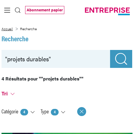
Saut au contenu principal
Abonnement papier
Recherche
Accueil
Recherche
Recherche
4 Résultats pour
""projets durables""
Tri
Catégorie
Type
4
4