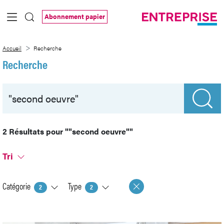
Saut au contenu principal
Abonnement papier
Recherche
Accueil
Recherche
Recherche
2 Résultats pour
""second oeuvre""
Tri
Catégorie
Type
2
2