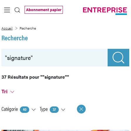
Saut au contenu principal
Abonnement papier
Recherche
Accueil
Recherche
Recherche
37 Résultats pour
""signature""
Tri
Catégorie
Type
40
37