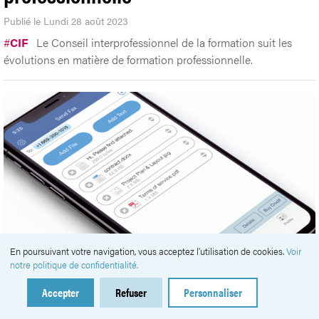
Publié le Lundi 28 août 2023
#
CIF
Le Conseil interprofessionnel de la formation suit les
évolutions en matière de formation professionnelle.
En poursuivant votre navigation, vous acceptez l'utilisation de cookies.
Voir
notre politique de confidentialité.
L’entreprise genevoise qui a
Accepter
Refuser
Personnaliser
modernisé le fax