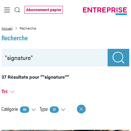
Saut au contenu principal
Abonnement papier
Recherche
Accueil
Recherche
Recherche
37 Résultats pour
""signature""
Tri
Catégorie
Type
40
37