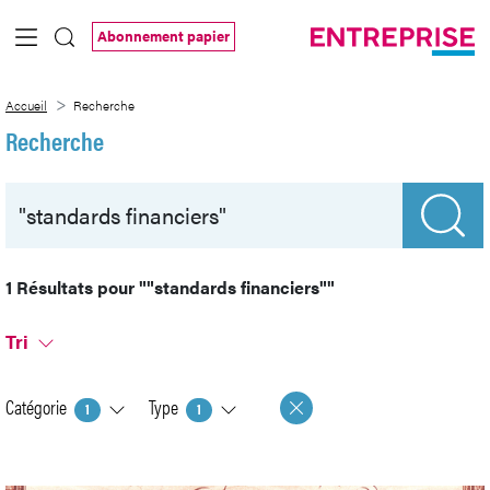
Saut au contenu principal
Abonnement papier
Recherche
Accueil
Recherche
Recherche
1 Résultats pour
""standards financiers""
Tri
Catégorie
Type
1
1