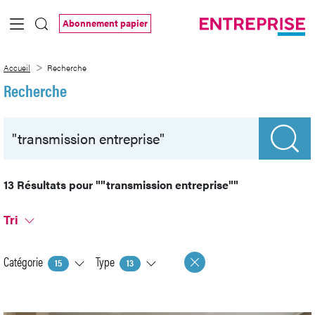
Saut au contenu principal
Abonnement papier
Recherche
Accueil
Recherche
Recherche
13 Résultats pour
""transmission entreprise""
Tri
Catégorie
Type
15
13