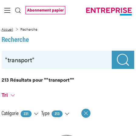
Saut au contenu principal
Abonnement papier
Recherche
Accueil
Recherche
Recherche
213 Résultats pour
""transport""
Tri
Catégorie
Type
221
213