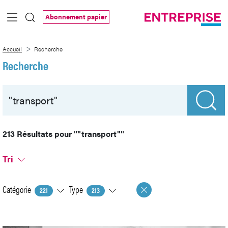
Saut au contenu principal
Abonnement papier
Recherche
Accueil
Recherche
Recherche
213 Résultats pour
""transport""
Tri
Catégorie
Type
221
213