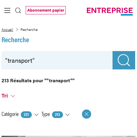
Saut au contenu principal
Abonnement papier
Recherche
Accueil
Recherche
Recherche
213 Résultats pour
""transport""
Tri
Catégorie
Type
221
213