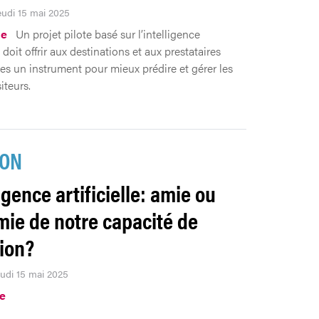
Jeudi 15 mai 2025
me
Un projet pilote basé sur l’intelligence
le doit offrir aux destinations et aux prestataires
ues un instrument pour mieux prédire et gérer les
siteurs.
ION
igence artificielle: amie ou
ie de notre capacité de
xion?
eudi 15 mai 2025
.e