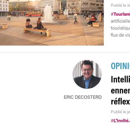
Publié le 
#
Touris
artificiel
touristiq
flux de vi
OPIN
Intell
ennem
ERIC DECOSTERD
réfle
Publié le j
#
L'Invité