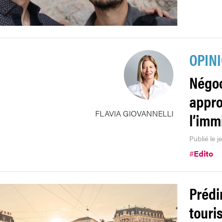
OPIN
Négoc
appro
FLAVIA GIOVANNELLI
l’imm
Publié le j
#
Edito
Prédir
touri