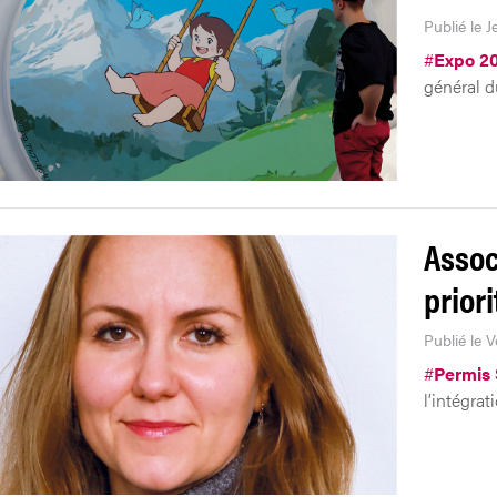
Publié le 
#
Expo 2
général d
Assoc
priori
Publié le V
#
Permis 
l’intégrat