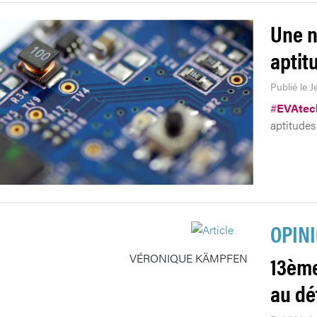
Une n
aptit
Publié le 
#
EVAtec
aptitudes
OPIN
VÉRONIQUE KÄMPFEN
13ème
au dé