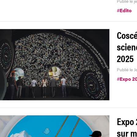
Publié le j
#
Edito
Coscé
scien
2025
Publié le 
#
Expo 2
Expo 
sur m