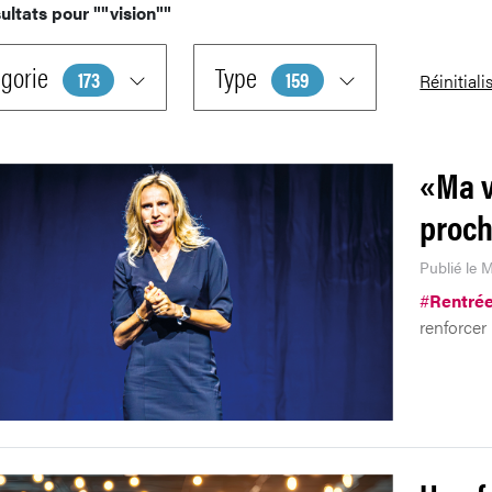
ultats pour
""vision""
gorie
Type
173
159
Réinitiali
«Ma v
proch
Publié le 
#
Rentrée
renforcer