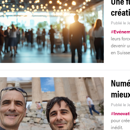
Une f
créati
Publié le J
#
Evénem
leurs forc
devenir u
en Suisse 
Numér
mieux
Publié le J
#
Innovat
pour crée
inédit.