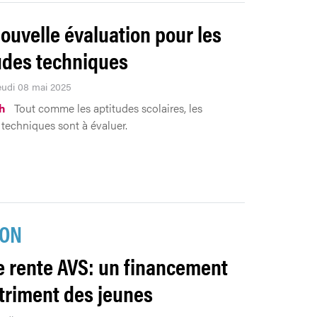
ouvelle évaluation pour les
udes techniques
Jeudi 08 mai 2025
h
Tout comme les aptitudes scolaires, les
 techniques sont à évaluer.
ION
 rente AVS: un financement
triment des jeunes