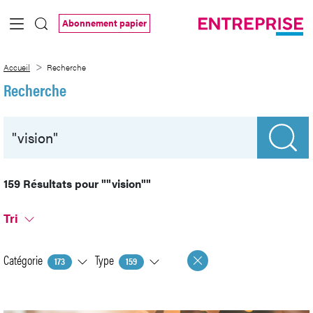
Saut au contenu principal
Abonnement papier
Recherche
Accueil
Recherche
Recherche
159 Résultats pour
""vision""
Tri
Catégorie
Type
173
159