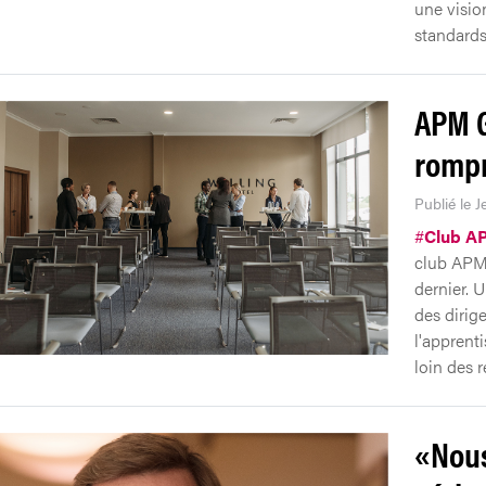
une vision
standards
APM G
rompr
Publié le J
#
Club A
club APM 
dernier. 
des dirig
l'apprenti
loin des r
«Nous