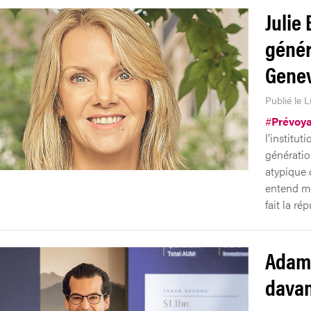
Julie 
génér
Genev
Publié le L
#
Prévoy
l’institu
génératio
atypique 
entend mo
fait la ré
Adam 
davan