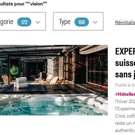
ultats pour
""vision""
gorie
Type
172
158
Réinitiali
EXPER
suiss
sans 
Publié le S
#
Hôtelle
l'hiver 2
l’Experim
Cros, cof
reste un 
authentici