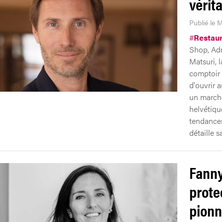
vérit
Publié le M
#
Restaur
Shop, Adr
Matsuri, 
comptoir 
d'ouvrir a
un marché
helvétiqu
tendances
détaille s
Fanny
prote
pionn