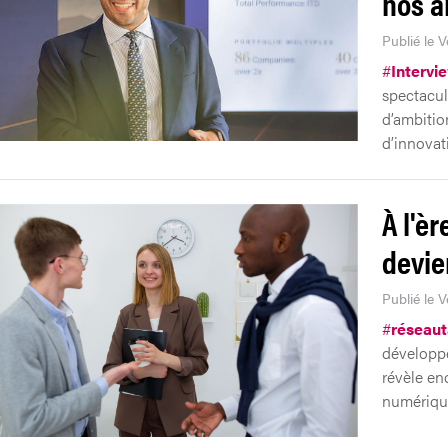
nos a
Publié le V
#
Intervi
spectacul
d’ambitio
d’innovat
À l'èr
devie
Publié le V
#
réseau
développe
révèle en
numériqu