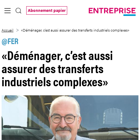
Saut au contenu principal
Abonnement papier
«Déménager, c’est aussi assurer des tra
Accueil
«Déménager, c’est aussi assurer des transferts industriels complexes»
@FER
«Déménager, c’est aussi
assurer des transferts
industriels complexes»