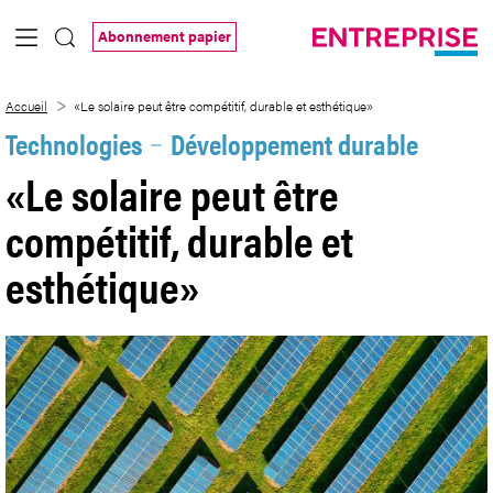
Saut au contenu principal
Abonnement papier
«Le solaire peut être compétitif, durable
Accueil
«Le solaire peut être compétitif, durable et esthétique»
Technologies
Développement durable
«Le solaire peut être
compétitif, durable et
esthétique»