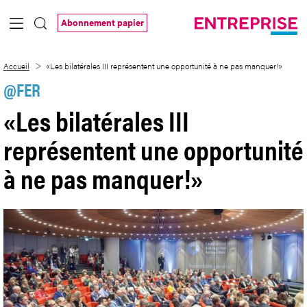
Saut au contenu principal
Abonnement papier
«Les bilatérales III représentent une op
Accueil
«Les bilatérales III représentent une opportunité à ne pas manquer!»
@FER
«Les bilatérales III
représentent une opportunité
à ne pas manquer!»