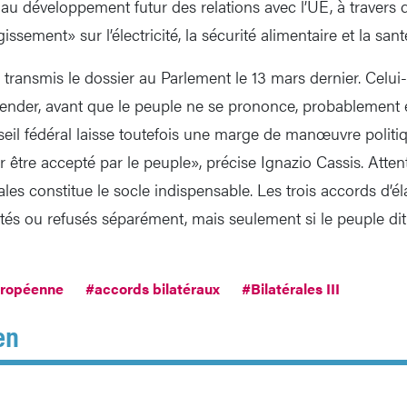
e au développement futur des relations avec l’UE, à travers
issement» sur l’électricité, la sécurité alimentaire et la sant
 transmis le dossier au Parlement le 13 mars dernier. Celui-
ender, avant que le peuple ne se prononce, probablement 
eil fédéral laisse toutefois une marge de manœuvre polit
 être accepté par le peuple», précise Ignazio Cassis. Attenti
rales constitue le socle indispensable. Les trois accords d’
tés ou refusés séparément, mais seulement si le peuple dit
uropéenne
#accords bilatéraux
#Bilatérales III
en