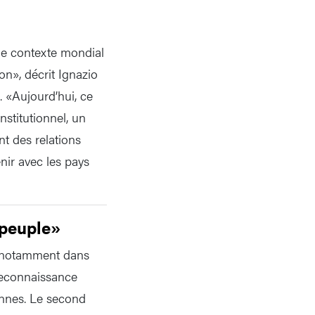
 le contexte mondial
n», décrit Ignazio
. «Aujourd’hui, ce
nstitutionnel, un
t des relations
enir avec les pays
 peuple»
s, notamment dans
 reconnaissance
onnes. Le second