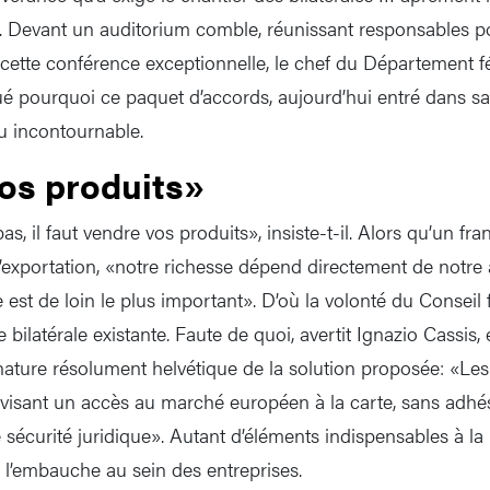
 Devant un auditorium comble, réunissant responsables pol
cette conférence exceptionnelle, le chef du Département fé
ué pourquoi ce paquet d’accords, aujourd’hui entré dans sa 
u incontournable.
os produits»
as, il faut vendre vos produits», insiste-t-il. Alors qu’un fr
 l’exportation, «notre richesse dépend directement de notr
st de loin le plus important». D’où la volonté du Conseil f
ie bilatérale existante. Faute de quoi, avertit Ignazio Cassis, 
la nature résolument helvétique de la solution proposée: «Les 
 visant un accès au marché européen à la carte, sans adhé
e sécurité juridique». Autant d’éléments indispensables à la p
à l’embauche au sein des entreprises.