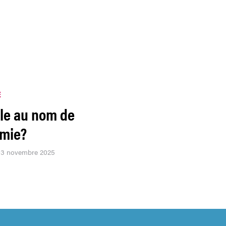
E
rle au nom de
omie?
 03 novembre 2025