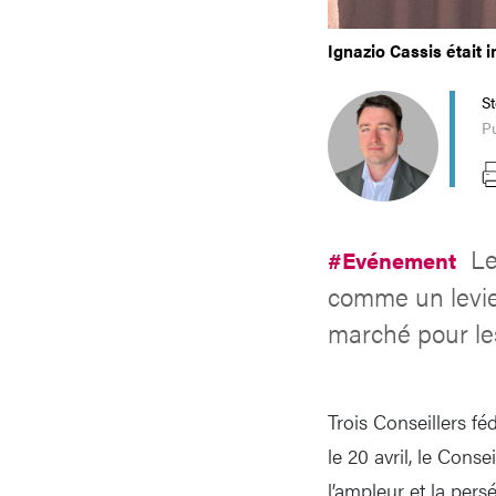
Ignazio Cassis était 
S
Pu
Le
#Evénement
comme un levier
marché pour les
Trois Conseillers fé
le 20 avril, le Cons
l’ampleur et la pers