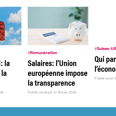
#
Suisse-U
#
Rémunération
Qui pa
: la
Salaires: l’Union
l’écon
 la
européenne impose
Publié lundi
la transparence
026
Publié vendredi 13 février 2026