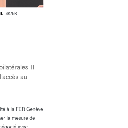
II.
SK/ER
latérales III
 d’accès au
nvité à la FER Genève
nner la mesure de
 négocié avec