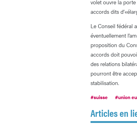
volet ouvre la port
accords dits d’«élarg
Le Conseil fédéral a
éventuellement l’am
proposition du Cons
accords doit pouvoir
des relations bilaté
pourront être accep
stabilisation.
#suisse
#union e
Articles en li