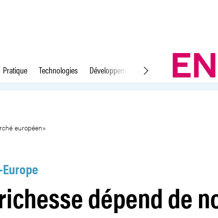
Pratique
Technologies
Développement durable
Droit du travail
re accès au marché européen»
arché européen»
-Europe
richesse dépend de n