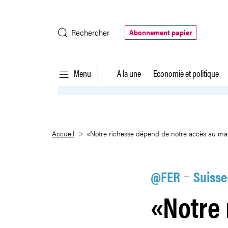
Saut au contenu principal
Rechercher
Abonnement papier
Menu
A la une
Economie et politique
«Notre richesse dépend de not
Accueil
«Notre richesse dépend de notre accès au m
@FER
Suisse
«Notre 