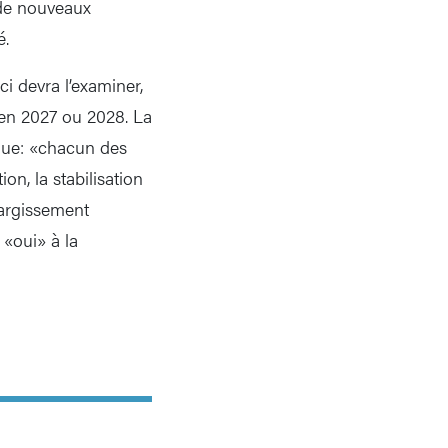
 de nouveaux
é.
ci devra l’examiner,
en 2027 ou 2028. La
ique: «chacun des
on, la stabilisation
élargissement
 «oui» à la