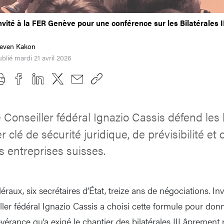
invité à la FER Genève pour une conférence sur les Bilatérales I
teven Kakon
blié mardi 21 avril 2026
 Conseiller fédéral Ignazio Cassis défend les bi
 clé de sécurité juridique, de prévisibilité et
 entreprises suisses.
déraux, six secrétaires d’État, treize ans de négociations. I
eiller fédéral Ignazio Cassis a choisi cette formule pour do
évérance qu’a exigé le chantier des bilatérales III âprement