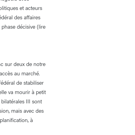
itiques et acteurs
déral des affaires
phase décisive (lire
anc sur deux de notre
e accès au marché.
édéral de stabiliser
elle va mourir à petit
bilatérales III sont
sion, mais avec des
lanification, à