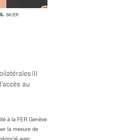
II.
SK/ER
latérales III
 d’accès au
nvité à la FER Genève
nner la mesure de
 négocié avec