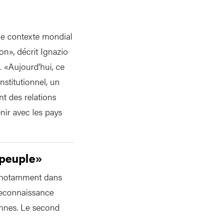
 le contexte mondial
n», décrit Ignazio
. «Aujourd’hui, ce
nstitutionnel, un
t des relations
enir avec les pays
 peuple»
s, notamment dans
 reconnaissance
onnes. Le second