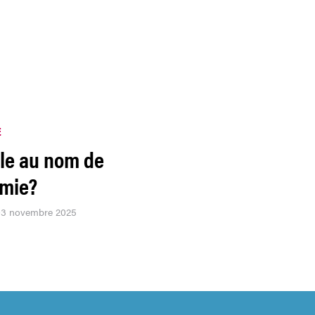
E
rle au nom de
omie?
 03 novembre 2025