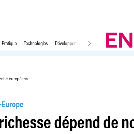
Pratique
Technologies
Développement durable
Droit du travail
re accès au marché européen»
arché européen»
-Europe
richesse dépend de n