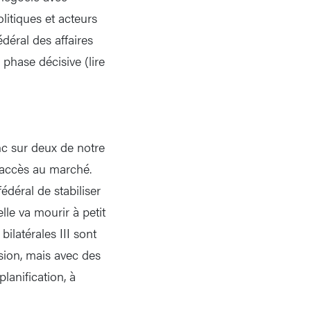
itiques et acteurs
déral des affaires
phase décisive (lire
anc sur deux de notre
e accès au marché.
édéral de stabiliser
elle va mourir à petit
bilatérales III sont
sion, mais avec des
lanification, à