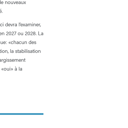
 de nouveaux
é.
ci devra l’examiner,
en 2027 ou 2028. La
ique: «chacun des
on, la stabilisation
élargissement
 «oui» à la