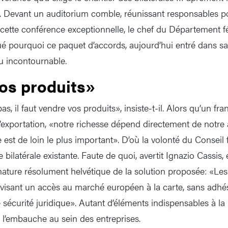
 Devant un auditorium comble, réunissant responsables pol
cette conférence exceptionnelle, le chef du Département fé
ué pourquoi ce paquet d’accords, aujourd’hui entré dans sa 
u incontournable.
os produits»
as, il faut vendre vos produits», insiste-t-il. Alors qu’un fr
 l’exportation, «notre richesse dépend directement de notr
st de loin le plus important». D’où la volonté du Conseil f
ie bilatérale existante. Faute de quoi, avertit Ignazio Cassis, 
la nature résolument helvétique de la solution proposée: «Les 
 visant un accès au marché européen à la carte, sans adhé
e sécurité juridique». Autant d’éléments indispensables à la p
à l’embauche au sein des entreprises.