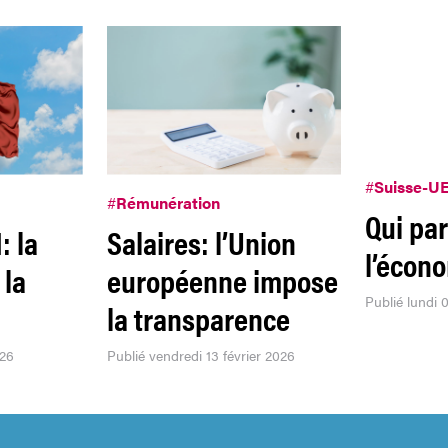
#
Suisse-U
#
Rémunération
Qui pa
: la
Salaires: l’Union
l’écon
 la
européenne impose
Publié lundi
la transparence
026
Publié vendredi 13 février 2026