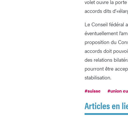
volet ouvre la port
accords dits d’«élarg
Le Conseil fédéral a
éventuellement l’am
proposition du Cons
accords doit pouvoir
des relations bilaté
pourront être accep
stabilisation.
#suisse
#union e
Articles en li