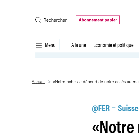
Saut au contenu principal
Rechercher
Abonnement papier
Menu
A la une
Economie et politique
«Notre richesse dépend de not
Accueil
«Notre richesse dépend de notre accès au m
@FER
Suisse
«Notre 