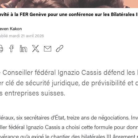
invité à la FER Genève pour une conférence sur les Bilatérales I
teven Kakon
blié mardi 21 avril 2026
 Conseiller fédéral Ignazio Cassis défend les bi
 clé de sécurité juridique, de prévisibilité et
 entreprises suisses.
déraux, six secrétaires d’État, treize ans de négociations. I
eiller fédéral Ignazio Cassis a choisi cette formule pour do
évérance qu’a exigé le chantier des bilatérales III âprement