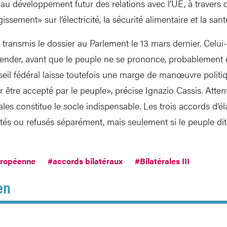
e au développement futur des relations avec l’UE, à travers
issement» sur l’électricité, la sécurité alimentaire et la sant
 transmis le dossier au Parlement le 13 mars dernier. Celui-
ender, avant que le peuple ne se prononce, probablement 
eil fédéral laisse toutefois une marge de manœuvre polit
 être accepté par le peuple», précise Ignazio Cassis. Attenti
rales constitue le socle indispensable. Les trois accords d’
tés ou refusés séparément, mais seulement si le peuple dit
uropéenne
#accords bilatéraux
#Bilatérales III
en