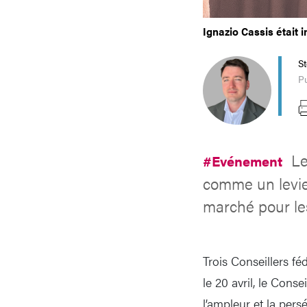
Ignazio Cassis était 
S
Pu
Le
#Evénement
comme un levier
marché pour les
Trois Conseillers fé
le 20 avril, le Cons
l’ampleur et la pers