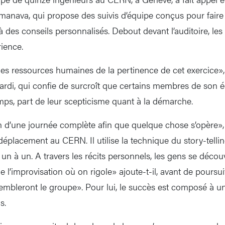
anava, qui propose des suivis d’équipe conçus pour faire c
des conseils personnalisés. Debout devant l’auditoire, l
rience.
 les ressources humaines de la pertinence de cet exercic
rdi, qui confie de surcroît que certains membres de son équ
ps, part de leur scepticisme quant à la démarche.
 d’une journée complète afin que quelque chose s’opère»
e déplacement au CERN. Il utilise la technique du story-tellin
s un à un. A travers les récits personnels, les gens se découv
 de l’improvisation où on rigole» ajoute-t-il, avant de poursu
sembleront le groupe». Pour lui, le succès est composé à u
s.