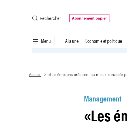
Saut au contenu principal
Rechercher
Abonnement papier
Menu
A la une
Economie et politique
«Les émotions prédisent au mie
Accueil
«Les émotions prédisent au mieux le succès p
Management
«Les ém