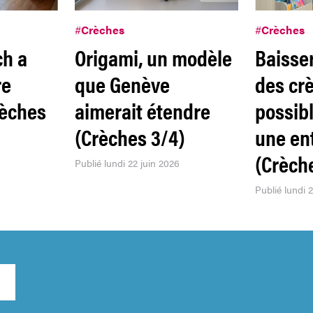
#
Crèches
#
Crèches
ch a
Origami, un modèle
Baisser
re
que Genève
des crè
rèches
aimerait étendre
possib
(Crèches 3/4)
une en
(Crèch
Publié lundi 22 juin 2026
Publié lundi 