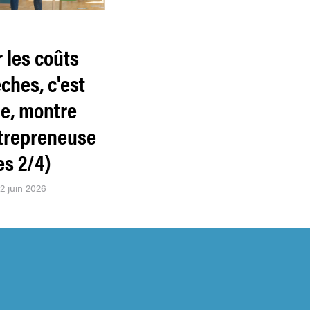
 les coûts
ches, c'est
le, montre
trepreneuse
es 2/4)
22 juin 2026