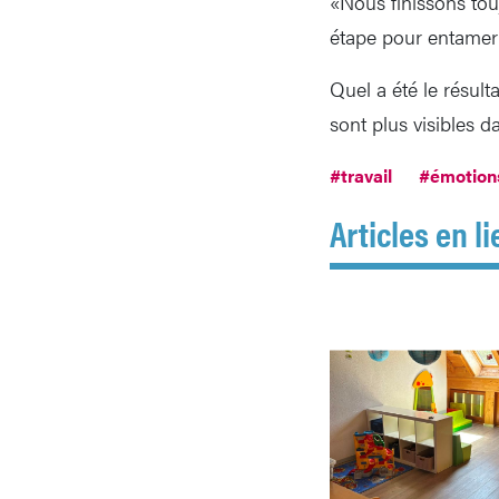
«Nous finissons tou
étape pour entamer 
Quel a été le résul
sont plus visibles da
#travail
#émotion
Articles en li