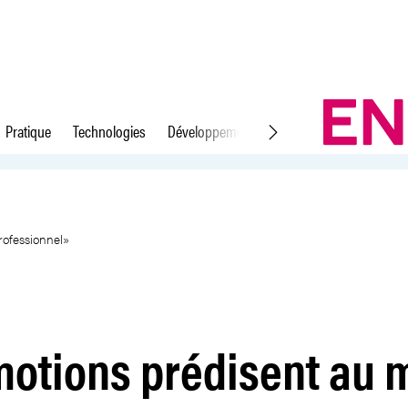
Pratique
Technologies
Développement durable
Droit du travail
ux le succès professionnel»
rofessionnel»
otions prédisent au m