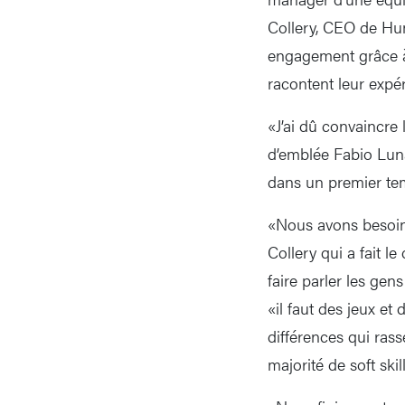
Collery, CEO de Hum
engagement grâce à 
racontent leur expé
«J’ai dû convaincre
d’emblée Fabio Luna
dans un premier tem
«Nous avons besoin
Collery qui a fait l
faire parler les gen
«il faut des jeux et
différences qui ras
majorité de soft skill