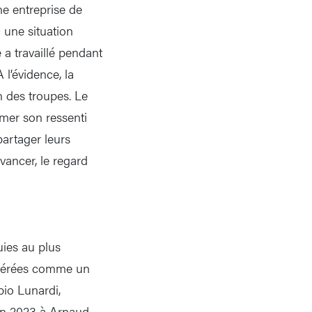
e entreprise de
 une situation
 a travaillé pendant
 l’évidence, la
n des troupes. Le
mer son ressenti
partager leurs
vancer, le regard
uies au plus
sidérées comme un
bio Lunardi,
en 2023 à Arnaud