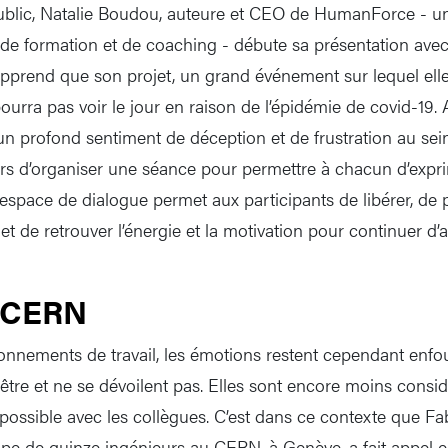
ublic, Natalie Boudou, auteure et CEO de HumanForce - un
, de formation et de coaching - débute sa présentation avec
apprend que son projet, un grand événement sur lequel elle
ourra pas voir le jour en raison de l’épidémie de covid-19. A
n profond sentiment de déception et de frustration au sei
s d’organiser une séance pour permettre à chacun d’expri
t espace de dialogue permet aux participants de libérer, de 
t de retrouver l’énergie et la motivation pour continuer d’a
u CERN
onnements de travail, les émotions restent cependant enfo
être et ne se dévoilent pas. Elles sont encore moins con
 possible avec les collègues. C’est dans ce contexte que Fa
pe de quinze ingénieurs au CERN, à Genève, a fait appel 