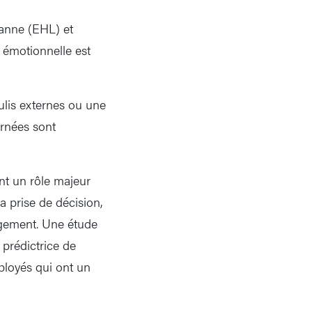
sanne (EHL) et
 émotionnelle est
lis externes ou une
urnées sont
nt un rôle majeur
la prise de décision,
angement. Une étude
 prédictrice de
ployés qui ont un