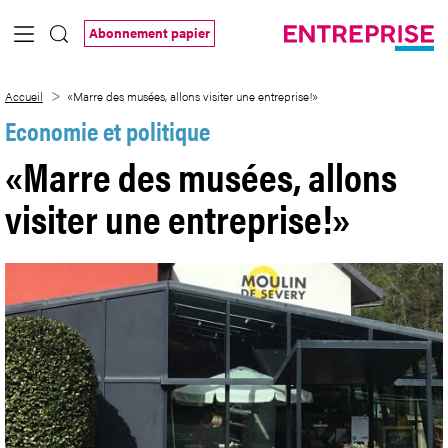
Saut au contenu principal
Abonnement papier
«Marre des musées, allons visiter une en
Accueil
«Marre des musées, allons visiter une entreprise!»
Economie et politique
«Marre des musées, allons
visiter une entreprise!»