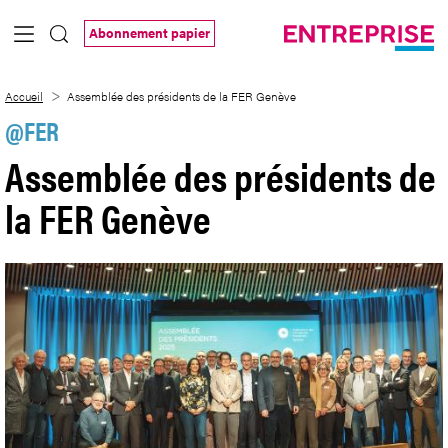
Saut au contenu principal
Abonnement papier
Assemblée des présidents de la FER Ge
Accueil
Assemblée des présidents de la FER Genève
@FER
Assemblée des présidents de
la FER Genève