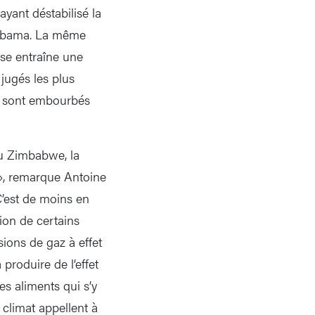
ayant déstabilisé la
k Obama. La même
sse entraîne une
 jugés les plus
ze sont embourbés
Au Zimbabwe, la
de», remarque Antoine
«C’est de moins en
sion de certains
sions de gaz à effet
produire de l’effet
s aliments qui s’y
 climat appellent à