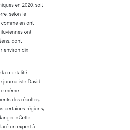
miques en 2020, soit
rre, selon le
s, comme en ont
diluviennes ont
éens, dont
r environ dix
la mortalité
e journaliste David
. Le même
ents des récoltes,
s certaines régions,
 danger. «Cette
laré un expert à