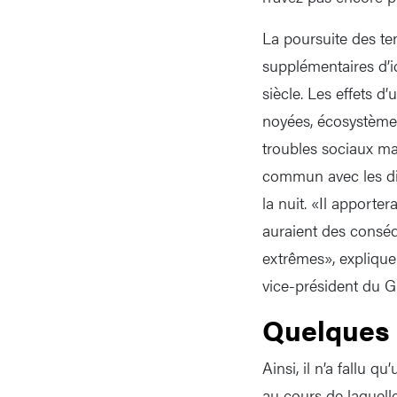
La poursuite des te
supplémentaires d’ic
siècle. Les effets d
noyées, écosystèmes 
troubles sociaux ma
commun avec les dif
la nuit. «Il apporte
auraient des consé
extrêmes», explique
vice-président du G
Quelques 
Ainsi, il n’a fallu 
au cours de laquelle