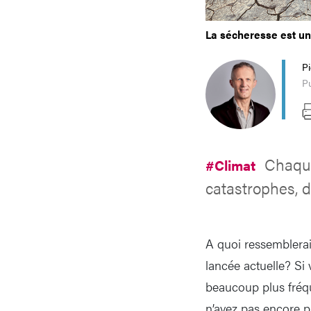
La sécheresse est u
P
Pu
Chaque
#Climat
catastrophes, 
A quoi ressemblerait
lancée actuelle? Si
beaucoup plus fréqu
n’avez pas encore p