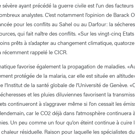
évère ayant précédé la guerre civile est l’un des facteurs 
 nombreux analystes. C’est notamment l’opinion de Barac
vancée pour les conflits au Sahel ou au Darfour: la séchere
urces, qui fait naître des conflits. «Sur les vingt-cinq Etats
moins prêts à s’adapter au changement climatique, quator
 a récemment rappelé le CICR.
matique favorise également la propagation de maladies. «
ivement protégée de la malaria, car elle est située en altitu
de l’Institut de la santé globale de l’Université de Genève. 
écheresses et les pluies diluviennes favorisent la transmis
ets continueront à s’aggraver même si l’on cessait les émis
 lendemain, car le CO2 déjà dans l’atmosphère continuera à 
es. Un peu comme un four qu’on éteint continue à cuire le
 chaleur résiduelle. Raison pour laquelle les spécialistes du