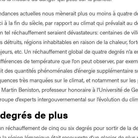
ndances actuelles nous mènerait plus ou moins à quatre d
i à la fin du siècle, par rapport au climat qui prévalait au
’un tel réchauffement seraient dévastateurs: centaines de vil
détruits, régions inhabitables en raison de la chaleur, fort
jeurs, etc. Un réchauffement global de quatre degrés n’a en
férences de température que l’on peut observer, par exempl
rait des quantités phénoménales d’énergie supplémentaire su
quences très marquées sur le climat, et notamment sur l
 Martin Beniston, professeur honoraire à l’Université de G
roupe d’experts intergouvernemental sur l’évolution du cli
degrés de plus
qu’un réchauffement de cinq ou six degrés pour sortir de la de
 la région lémanique était recouverte d’un glacier de plus 