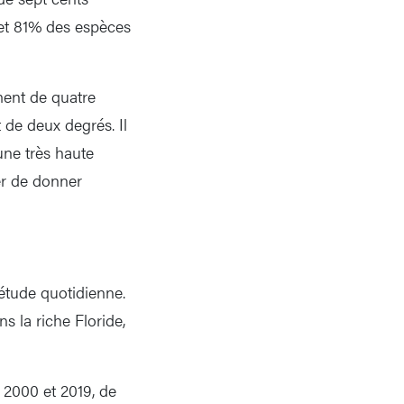
 et 81% des espèces
ment de quatre
de deux degrés. Il
une très haute
er de donner
iétude quotidienne.
s la riche Floride,
t 2000 et 2019, de