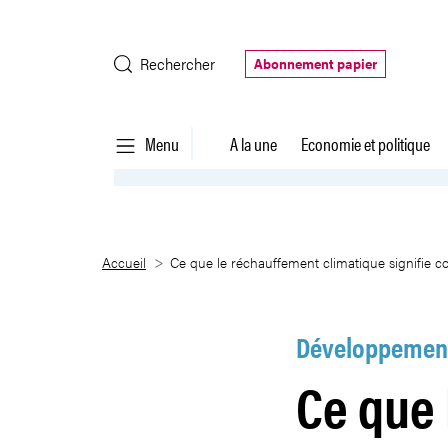
Saut au contenu principal
Rechercher
Abonnement papier
Menu
A la une
Economie et politique
Ce que le réchauffement climat
Accueil
Ce que le réchauffement climatique signifie 
Développement
Ce que 