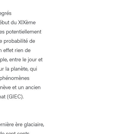
egrés
 début du XIXème
les potentiellement
e probabilité de
 effet rien de
e, entre le jour et
r la planète, qui
es phénomènes
enève et un ancien
mat (GIEC).
rnière ère glaciaire,
de sept cents