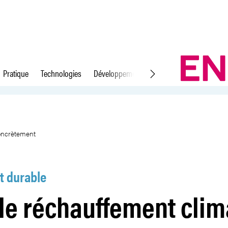
Pratique
Technologies
Développement durable
Droit du travail
ique signifie concrètement
concrètement
 durable
le réchauffement clim