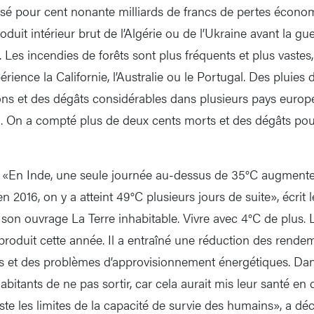
causé pour cent nonante milliards de francs de pertes écono
duit intérieur brut de l’Algérie ou de l’Ukraine avant la gue
 Les incendies de forêts sont plus fréquents et plus vaste
érience la Californie, l’Australie ou le Portugal. Des pluies 
ns et des dégâts considérables dans plusieurs pays europ
1. On a compté plus de deux cents morts et des dégâts pou
. «En Inde, une seule journée au-dessus de 35°C augmente 
n 2016, on y a atteint 49°C plusieurs jours de suite», écrit l
son ouvrage La Terre inhabitable. Vivre avec 4°C de plus
roduit cette année. Il a entraîné une réduction des rendem
es et des problèmes d’approvisionnement énergétiques. Dan
abitants de ne pas sortir, car cela aurait mis leur santé en
te les limites de la capacité de survie des humains», a déc