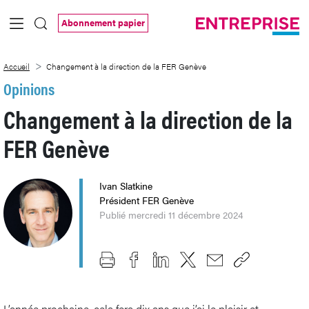
Saut au contenu principal
Abonnement papier
Changement à la direction de la FER Ge
Accueil
Changement à la direction de la FER Genève
Opinions
Changement à la direction de la
FER Genève
Ivan Slatkine
Président FER Genève
Publié mercredi 11 décembre 2024
L’année prochaine, cela fera dix ans que j’ai le plaisir et