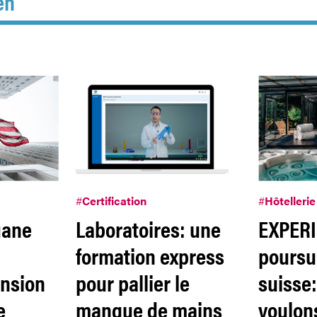
en
#
Certification
#
Hôtellerie
uane
Laboratoires: une
EXPER
formation express
poursui
ension
pour pallier le
suisse
e
manque de mains
voulon