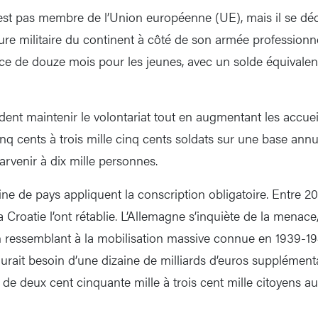
t pas membre de l’Union européenne (UE), mais il se décl
ure militaire du continent à côté de son armée professionnell
vice de douze mois pour les jeunes, avec un solde équivalen
ent maintenir le volontariat tout en augmentant les accuei
nq cents à trois mille cinq cents soldats sur une base annuel
arvenir à dix mille personnes.
ne de pays appliquent la conscription obligatoire. Entre 20
la Croatie l’ont rétablie. L’Allemagne s’inquiète de la menace
on ressemblant à la mobilisation massive connue en 1939-194
aurait besoin d’une dizaine de milliards d’euros supplémen
de deux cent cinquante mille à trois cent mille citoyens 