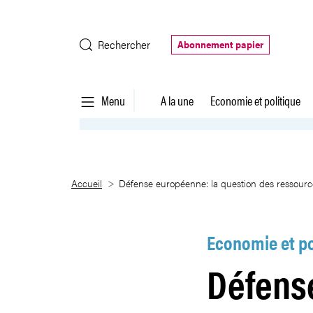
Saut au contenu principal
Rechercher
Abonnement papier
Menu
A la une
Economie et politique
Défense européenne: la questi
Accueil
Défense européenne: la question des ressour
Economie et po
Défens