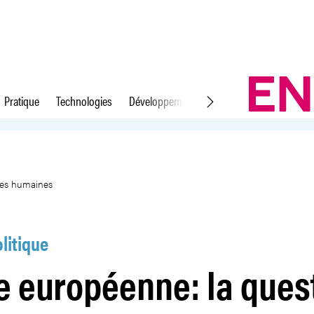
Pratique
Technologies
Développement durable
Droit du travail
on des ressources humaines
ces humaines
litique
e européenne: la ques