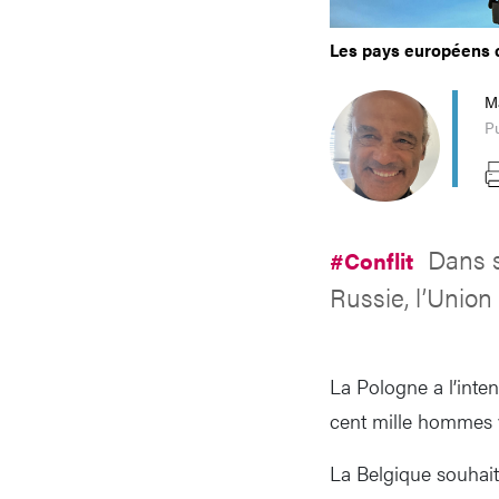
Les pays européens c
M
Pu
Dans s
#Conflit
Russie, l’Unio
La Pologne a l’intent
cent mille hommes 
La Belgique souhait