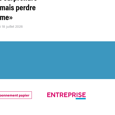
amais perdre
âme»
 18 juillet 2026
bonnement papier