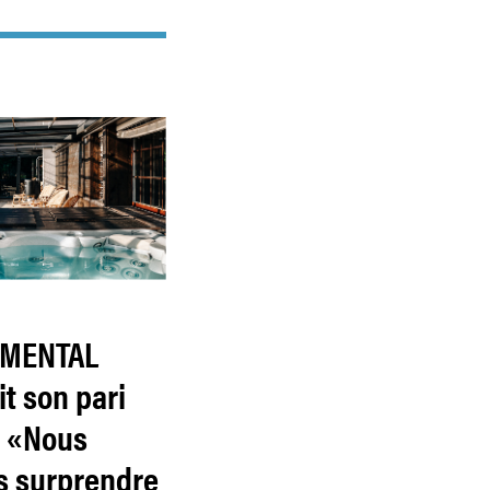
IMENTAL
t son pari
: «Nous
s surprendre