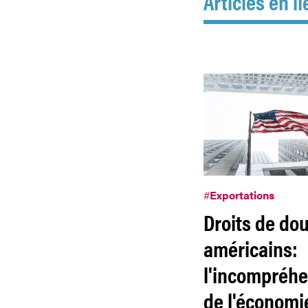
Articles en li
#
Exportations
Droits de do
américains:
l'incompréh
de l'économi