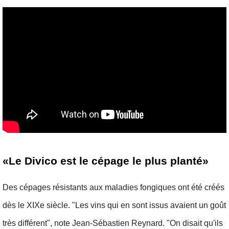
«Le Divico est le cépage le plus planté»
Des cépages résistants aux maladies fongiques ont été créés
dès le XIXe siècle. "Les vins qui en sont issus avaient un goût
très différent", note Jean-Sébastien Reynard. "On disait qu'ils