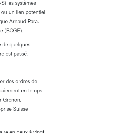
«Si les systèmes
 ou un lien potentiel
ique Arnaud Para,
ve (BCGE).
e de quelques
e est passé.
ser des ordres de
 paiement en temps
er Grenon,
eprise Suisse
aire en deux à vingt