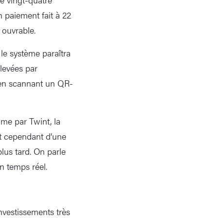
n paiement fait à 22
 ouvrable.
le système paraîtra
élevées par
e en scannant un QR-
mme par Twint, la
it cependant d’une
lus tard. On parle
 temps réel.
nvestissements très