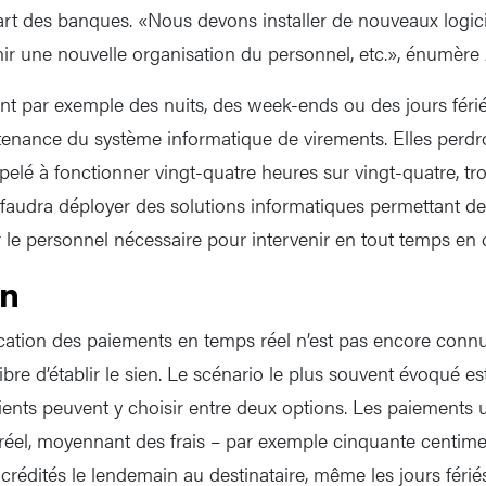
part des banques. «Nous devons installer de nouveaux logici
inir une nouvelle organisation du personnel, etc.», énumère
nt par exemple des nuits, des week-ends ou des jours férié
enance du système informatique de virements. Elles perdron
elé à fonctionner vingt-quatre heures sur vingt-quatre, tro
Il faudra déployer des solutions informatiques permettant d
r le personnel nécessaire pour intervenir en tout temps en 
on
ication des paiements en temps réel n’est pas encore conn
ibre d’établir le sien. Le scénario le plus souvent évoqué e
lients peuvent y choisir entre deux options. Les paiements 
réel, moyennant des frais – par exemple cinquante centim
crédités le lendemain au destinataire, même les jours férié