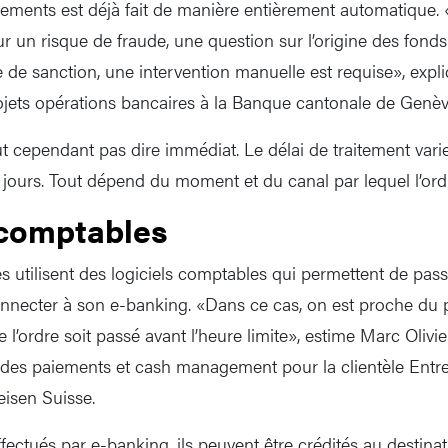
ements est déjà fait de manière entièrement automatique. 
r un risque de fraude, une question sur l’origine des fonds
e sanction, une intervention manuelle est requise», expl
ojets opérations bancaires à la Banque cantonale de Genè
 cependant pas dire immédiat. Le délai de traitement vari
jours. Tout dépend du moment et du canal par lequel l’ordr
 comptables
es utilisent des logiciels comptables qui permettent de pas
onnecter à son e-banking. «Dans ce cas, on est proche du
e l’ordre soit passé avant l’heure limite», estime Marc Olivi
ic des paiements et cash management pour la clientèle Entr
isen Suisse.
ectués par e-banking, ils peuvent être crédités au destinat