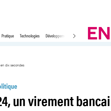
Pratique
Technologies
Développement durable
Droit du travail
pourra arriver en dix secondes
 en dix secondes
litique
4, un virement bancai