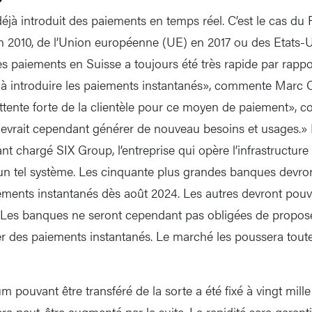
déjà introduit des paiements en temps réel. C’est le cas d
n 2010, de l’Union européenne (UE) en 2017 ou des Etats-U
 paiements en Suisse a toujours été très rapide par rapport 
 à introduire les paiements instantanés», commente Marc Ol
attente forte de la clientèle pour ce moyen de paiement», 
 devrait cependant générer de nouveau besoins et usages.
nt chargé SIX Group, l’entreprise qui opère l’infrastructur
e un tel système. Les cinquante plus grandes banques devro
ments instantanés dès août 2024. Les autres devront pouvoir
es banques ne seront cependant pas obligées de proposer 
tuer des paiements instantanés. Le marché les poussera tou
pouvant être transféré de la sorte a été fixé à vingt mill
ra peut-être augmenté par la suite. La rapidité sera garant