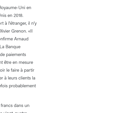
u Royaume-Uni en
nis en 2018.
à l'étranger, il n’y
ivier Grenon. «Il
confirme Arnaud
» La Banque
e de paiements
nt être en mesure
 le faire à partir
à leurs clients la
tefois probablement
e francs dans un
ie vingt-quatre