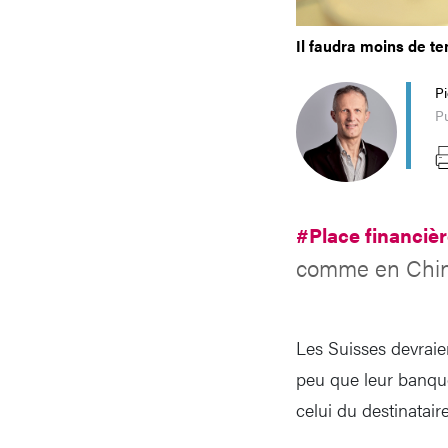
Il faudra moins de t
P
Pu
#Place financiè
comme en Chine
Les Suisses devraie
peu que leur banque
celui du destinatai