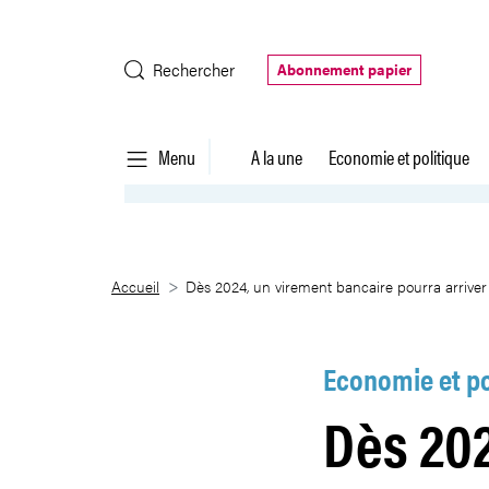
Saut au contenu principal
Rechercher
Abonnement papier
Menu
A la une
Economie et politique
Dès 2024, un virement bancaire 
Accueil
Dès 2024, un virement bancaire pourra arriver
Economie et po
Dès 202