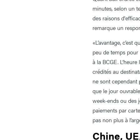
minutes, selon un t
des raisons d'effica
remarque un respon
«L’avantage, c’est q
peu de temps pour l
à la BCGE. L’heure 
crédités au destinat
ne sont cependant p
que le jour ouvrable
week-ends ou des jo
paiements par carte 
pas non plus à l’ar
Chine, UE,