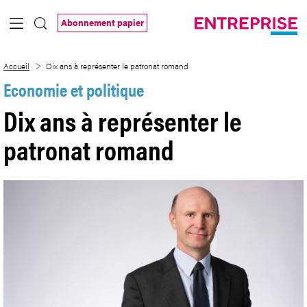
Saut au contenu principal
Abonnement papier
Dix ans à représenter le patronat roman
Accueil
Dix ans à représenter le patronat romand
Economie et politique
Dix ans à représenter le
patronat romand