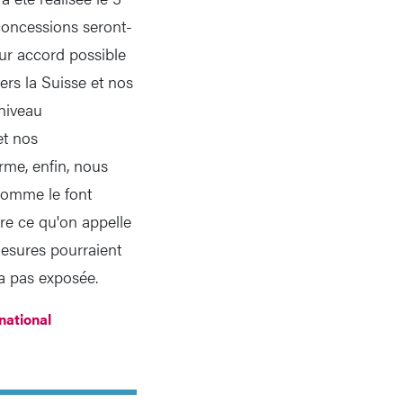
concessions seront-
ur accord possible
vers la Suisse et nos
 niveau
et nos
rme, enfin, nous
 comme le font
re ce qu'on appelle
mesures pourraient
era pas exposée.
ational