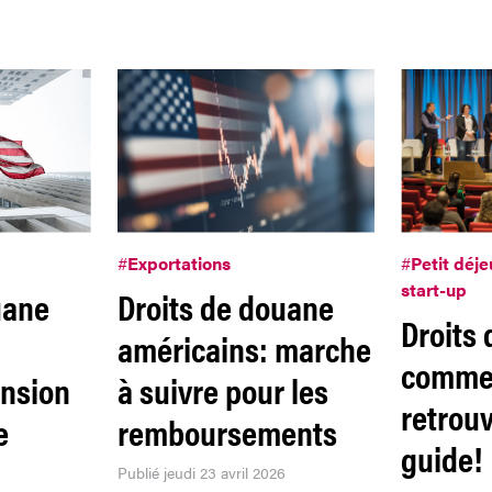
#
Exportations
#
Petit déj
start-up
uane
Droits de douane
Droits
américains: marche
commen
ension
à suivre pour les
retrouv
e
remboursements
guide!
Publié jeudi 23 avril 2026