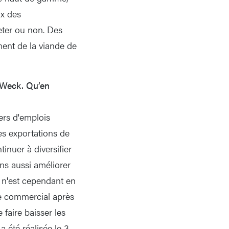
ix des
eter ou non. Des
ment de la viande de
e Weck. Qu’en
ers d'emplois
les exportations de
tinuer à diversifier
ns aussi améliorer
 n'est cependant en
re commercial après
 faire baisser les
a été réalisée le 3