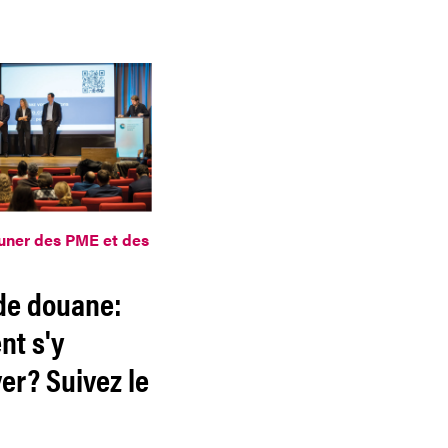
euner des PME et des
 de douane:
t s'y
er? Suivez le