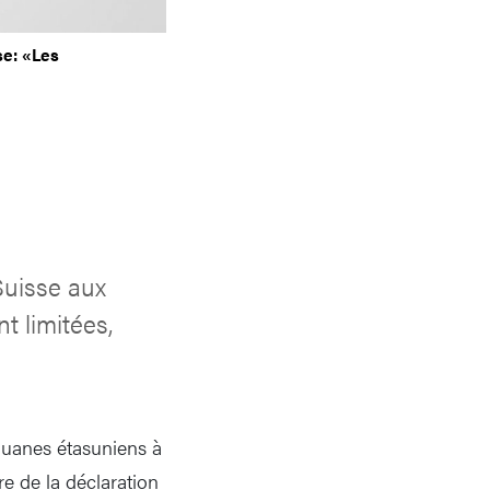
se: «Les
Suisse aux
t limitées,
douanes étasuniens à
e de la déclaration