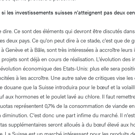
 si les investissements suisses n'atteignent pas deux cen
 le dire. Ce sont des éléments qui devront être discutés dan
les deux pays. Ce qu'on peut dire à ce stade, c'est que de 
à Genève et à Bâle, sont très intéressées à accroître leurs
 projets sont déjà en cours de réalisation. L'évolution des 
évolution économique des Etats-Unis: plus elle sera positiv
ncitées à les accroître. Une autre salve de critiques vise le
 douane que la Suisse introduira pour le bœuf et la volaill
f aux hormones et le poulet lavé au chlore. Il faut remettr
quotas représentent 0,7% de la consommation de viande en 
diminution. C'est donc une part infime du marché. Il n'est 
otas supplémentaires seront alloués à du bœuf élevé aux 
re. La Suisse est un marché intéressant pour les produits