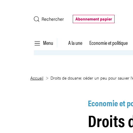
Saut au contenu principal
Rechercher
Abonnement papier
Menu
A la une
Economie et politique
Droits de douane: céder un peu
Accueil
Droits de douane: céder un peu pour sauver l'e
Economie et po
Droits 