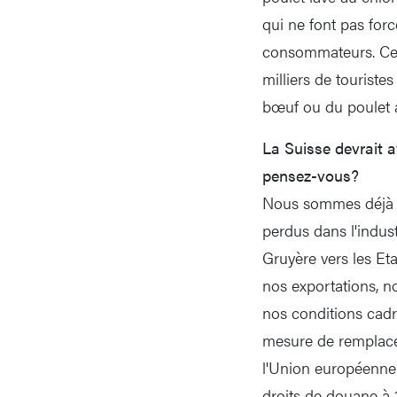
qui ne font pas forc
consommateurs. Ces 
milliers de tourist
bœuf ou du poulet am
La Suisse devrait 
pensez-vous?
Nous sommes déjà da
perdus dans l'indust
Gruyère vers les Etat
nos exportations, 
nos conditions cad
mesure de remplacer
l'Union européenne. 
droits de douane à 1