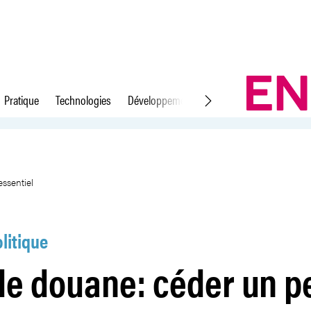
Pratique
Technologies
Développement durable
Droit du travail
 pour sauver l&#39;essentiel
ssentiel
litique
de douane: céder un p