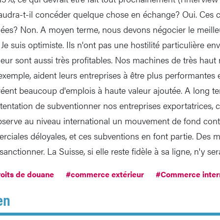
Faudra-t-il concéder quelque chose en échange? Oui. Ces 
nées? Non. A moyen terme, nous devons négocier le meille
Je suis optimiste. Ils n'ont pas une hostilité particulière en
leur sont aussi très profitables. Nos machines de très haut
exemple, aident leurs entreprises à être plus performantes 
réent beaucoup d'emplois à haute valeur ajoutée. A long te
a tentation de subventionner nos entreprises exportatrices,
bserve au niveau international un mouvement de fond cont
rciales déloyales, et ces subventions en font partie. Des 
sanctionner. La Suisse, si elle reste fidèle à sa ligne, n'y s
oits de douane
#commerce extérieur
#Commerce intern
en