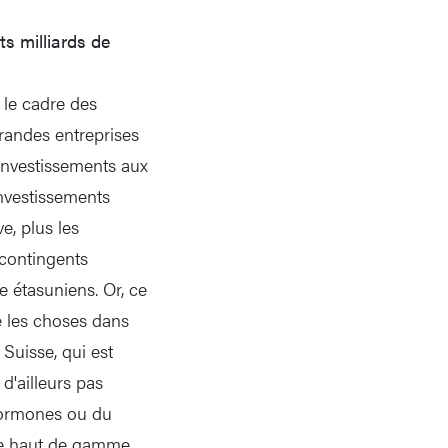
ts milliards de
s le cadre des
grandes entreprises
 investissements aux
investissements
e, plus les
s contingents
e étasuniens. Or, ce
e les choses dans
Suisse, qui est
d'ailleurs pas
hormones ou du
 de haut de gamme,