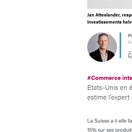
Jan Atteslander, re
investissements helvé
P
P
#Commerce inte
Etats-Unis en é
estime l'expert
La Suisse a-t-elle f
15% sur ses produit