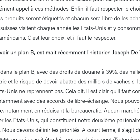
ément appel à ces méthodes. Enfin, il faut respecter le cho
produits seront étiquetés et chacun sera libre de les ach
es suisses visitent chaque année les Etats-Unis et y consom
éricains. C'est leur choix, et il faut le respecter.
avoir un plan B, estimait récemment l'historien Joseph D
ns le plan B, avec des droits de douane à 39%, des milli
rie et le risque de devoir abattre des milliers de vaches si 
s-Unis ne reprennent pas. Cela dit, il est clair qu'il faut con
notamment avec des accords de libre-échange. Nous pouvo
re, notamment en réduisant la bureaucratie. Aucun marché
 les Etats-Unis, qui constituent notre deuxième partenai
Nous devons définir les priorités. A court terme, il s'agit de
5%, ce qui devrait être fait tout prochainement (l'interview 