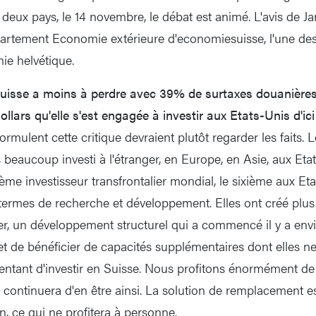
s deux pays, le 14 novembre, le débat est animé. L'avis de Ja
rtement Economie extérieure d'economiesuisse, l'une des 
mie helvétique.
uisse a moins à perdre avec 39% de surtaxes douanières
ollars qu'elle s'est engagée à investir aux Etats-Unis d'ici
rmulent cette critique devraient plutôt regarder les faits. 
 beaucoup investi à l'étranger, en Europe, en Asie, aux Etat
ème investisseur transfrontalier mondial, le sixième aux Et
 termes de recherche et développement. Elles ont créé plus
ger, un développement structurel qui a commencé il y a env
et de bénéficier de capacités supplémentaires dont elles n
entant d'investir en Suisse. Nous profitons énormément de
l continuera d'en être ainsi. La solution de remplacement e
, ce qui ne profitera à personne.