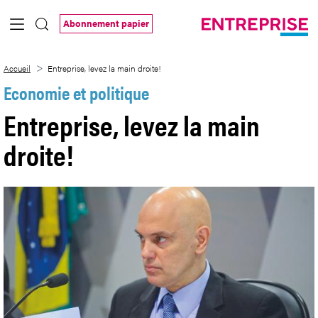
Saut au contenu principal
Abonnement papier
Entreprise, levez la main droite!
Accueil
Entreprise, levez la main droite!
Economie et politique
Entreprise, levez la main
droite!